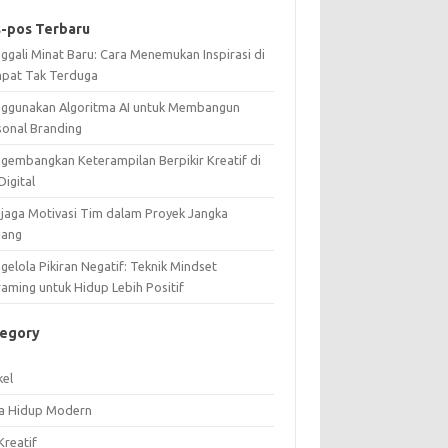
-pos Terbaru
ggali Minat Baru: Cara Menemukan Inspirasi di
pat Tak Terduga
ggunakan Algoritma AI untuk Membangun
sonal Branding
gembangkan Keterampilan Berpikir Kreatif di
Digital
jaga Motivasi Tim dalam Proyek Jangka
jang
elola Pikiran Negatif: Teknik Mindset
raming untuk Hidup Lebih Positif
tegory
kel
a Hidup Modern
Kreatif