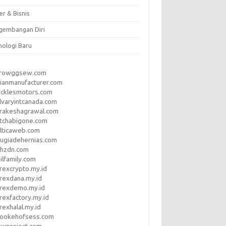
er & Bisnis
gembangan Diri
nologi Baru
rrowggsew.com
ianmanufacturer.com
ucklesmotors.com
lvaryintcanada.com
arakeshagrawal.com
tchabigone.com
lticaweb.com
rugiadehernias.com
qhzdn.com
ilfamily.com
rexcrypto.my.id
rexdana.my.id
orexdemo.my.id
rexfactory.my.id
rexhalal.my.id
rookehofsess.com
swproject.com