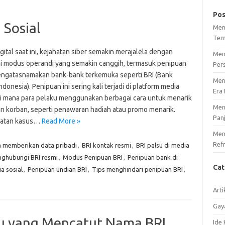
Pos
 Sosial
Men
Tem
igital saat ini, kejahatan siber semakin merajalela dengan
Men
i modus operandi yang semakin canggih, termasuk penipuan
Per
ngatasnamakan bank-bank terkemuka seperti BRI (Bank
Men
ndonesia). Penipuan ini sering kali terjadi di platform media
Era 
 di mana para pelaku menggunakan berbagai cara untuk menarik
Men
an korban, seperti penawaran hadiah atau promo menarik.
Pan
katan kasus…
Read More »
Meng
Ref
 memberikan data pribadi
,
BRI kontak resmi
,
BRI palsu di media
ghubungi BRI resmi
,
Modus Penipuan BRI
,
Penipuan bank di
Ca
a sosial
,
Penipuan undian BRI
,
Tips menghindari penipuan BRI
,
Arti
Gay
su yang Mencatut Nama BRI
Ide 