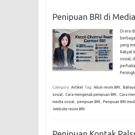
Penipuan BRI di Media
Di era d
berbaga
yang me
Rakyat I
sosial,
perhati
Pening
Category:
Artikel
Tag:
Akun resmi BRI
,
Bahaya
sosial
,
Cara mengenali penipuan BRI
,
Cara men
media sosial
,
penipuan BRI
,
Penipuan BRI medi
Website resmi BRI
Penipuan Kontak Pal