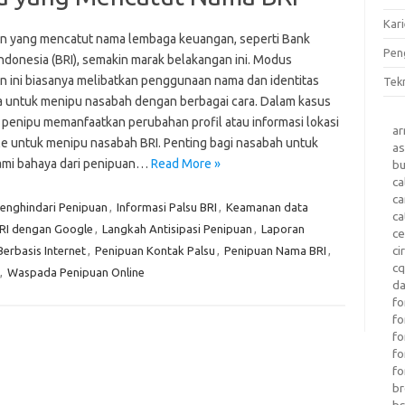
Kari
n yang mencatut nama lembaga keuangan, seperti Bank
Pen
Indonesia (BRI), semakin marak belakangan ini. Modus
n ini biasanya melibatkan penggunaan nama dan identitas
Tek
 untuk menipu nasabah dengan berbagai cara. Dalam kasus
, penipu memanfaatkan perubahan profil atau informasi lokasi
a
le untuk menipu nasabah BRI. Penting bagi nasabah untuk
as
mi bahaya dari penipuan…
Read More »
b
ca
c
enghindari Penipuan
,
Informasi Palsu BRI
,
Keamanan data
ca
BRI dengan Google
,
Langkah Antisipasi Penipuan
,
Laporan
ce
ci
erbasis Internet
,
Penipuan Kontak Palsu
,
Penipuan Nama BRI
,
c
,
Waspada Penipuan Online
da
fo
fo
f
fo
fo
b
b