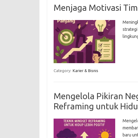
Menjaga Motivasi Tim
Meningk
strateg
lingkung
Category:
Karier & Bisnis
Mengelola Pikiran Neg
Reframing untuk Hidup
Mengelol
membant
baru un