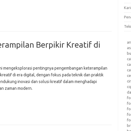
Kari
Pen
Tek
a
mpilan Berpikir Kreatif di
as
b
ca
c
 ini mengeksplorasi pentingnya pengembangan keterampilan
ca
 kreatif di era digital, dengan fokus pada teknik dan praktik
ce
ci
ndukung inovasi dan solusi kreatif dalam menghadapi
c
an zaman modern.
da
fo
fo
f
fo
fo
b
b