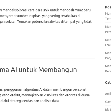
Pos
ini mengeksplorasi cara-cara unik untuk menggali minat baru,
Men
menyoroti sumber inspirasi yang sering terabaikan di
Tem
an sekitar. Temukan potensi kreativitas di tempat yang tidak
Men
.
Per
Men
Era 
Men
Pan
Meng
tma AI untuk Membangun
Ref
Ca
asi penggunaan algoritma AI dalam membangun personal
Arti
 yang efektif, meningkatkan visibilitas dan otoritas di dunia
melalui strategi cerdas dan analisis data.
Gay
Ide 