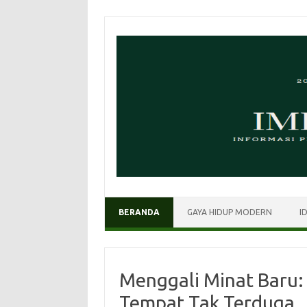
Skip
to
content
BERANDA
GAYA HIDUP MODERN
I
Menggali Minat Baru:
Tempat Tak Terduga