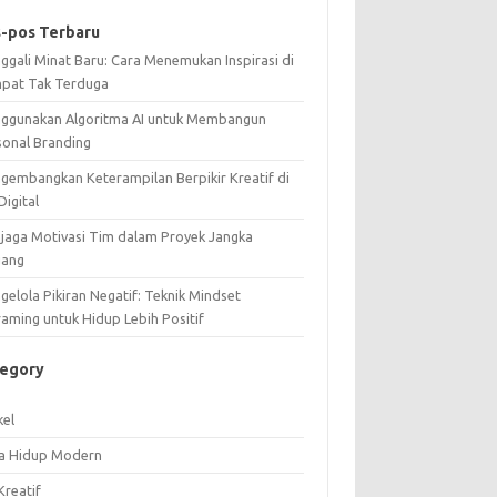
-pos Terbaru
ggali Minat Baru: Cara Menemukan Inspirasi di
pat Tak Terduga
ggunakan Algoritma AI untuk Membangun
sonal Branding
gembangkan Keterampilan Berpikir Kreatif di
Digital
jaga Motivasi Tim dalam Proyek Jangka
jang
elola Pikiran Negatif: Teknik Mindset
raming untuk Hidup Lebih Positif
tegory
kel
a Hidup Modern
Kreatif