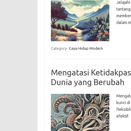
Jelajah
tantang
membent
dalam m
Category:
Gaya Hidup Modern
Mengatasi Ketidakpast
Dunia yang Berubah
Mengata
kunci di
fleksib
efektif.