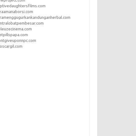
ptivedaughtersfilms.com
araamanaborsi.com
aramenggugurkankandunganherbal.com
entralobatpembesar.com
eleuzecinema.com
etpillspapa.com
ontgiveuponnpc.com
oscargil.com