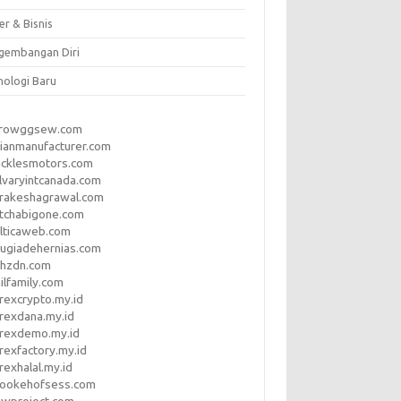
er & Bisnis
gembangan Diri
nologi Baru
rrowggsew.com
ianmanufacturer.com
ucklesmotors.com
lvaryintcanada.com
arakeshagrawal.com
tchabigone.com
lticaweb.com
rugiadehernias.com
qhzdn.com
ilfamily.com
rexcrypto.my.id
rexdana.my.id
orexdemo.my.id
rexfactory.my.id
rexhalal.my.id
rookehofsess.com
swproject.com