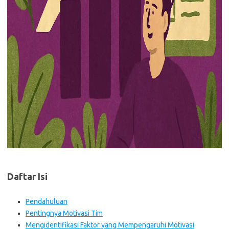
Daftar Isi
Pendahuluan
Pentingnya Motivasi Tim
Mengidentifikasi Faktor yang Mempengaruhi Motivasi