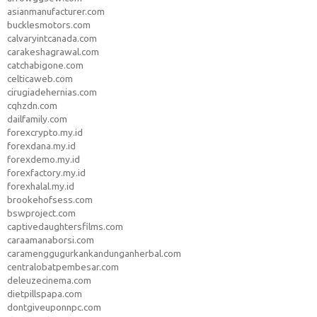
asianmanufacturer.com
bucklesmotors.com
calvaryintcanada.com
carakeshagrawal.com
catchabigone.com
celticaweb.com
cirugiadehernias.com
cqhzdn.com
dailfamily.com
forexcrypto.my.id
forexdana.my.id
forexdemo.my.id
forexfactory.my.id
forexhalal.my.id
brookehofsess.com
bswproject.com
captivedaughtersfilms.com
caraamanaborsi.com
caramenggugurkankandunganherbal.com
centralobatpembesar.com
deleuzecinema.com
dietpillspapa.com
dontgiveuponnpc.com