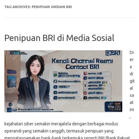
TAG ARCHIVES:
PENIPUAN UNDIAN BRI
Penipuan BRI di Media Sosial
Di
er
a
di
git
al
sa
at
ini
,
kejahatan siber semakin merajalela dengan berbagai modus
operandi yang semakin canggih, termasuk penipuan yang
mengatasnamakan bank-bank terkemuka seperti BRI (Bank Rakyat