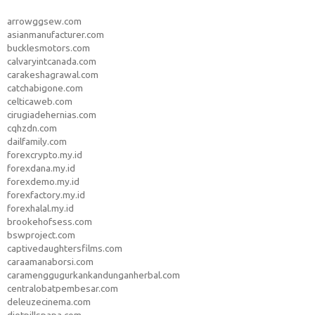
arrowggsew.com
asianmanufacturer.com
bucklesmotors.com
calvaryintcanada.com
carakeshagrawal.com
catchabigone.com
celticaweb.com
cirugiadehernias.com
cqhzdn.com
dailfamily.com
forexcrypto.my.id
forexdana.my.id
forexdemo.my.id
forexfactory.my.id
forexhalal.my.id
brookehofsess.com
bswproject.com
captivedaughtersfilms.com
caraamanaborsi.com
caramenggugurkankandunganherbal.com
centralobatpembesar.com
deleuzecinema.com