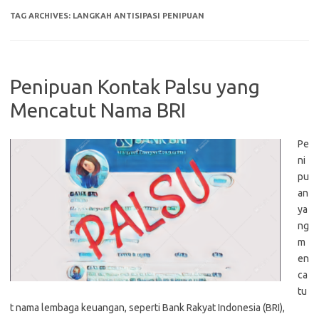
TAG ARCHIVES:
LANGKAH ANTISIPASI PENIPUAN
Penipuan Kontak Palsu yang
Mencatut Nama BRI
Pe
ni
pu
an
ya
ng
m
en
ca
tu
t nama lembaga keuangan, seperti Bank Rakyat Indonesia (BRI),