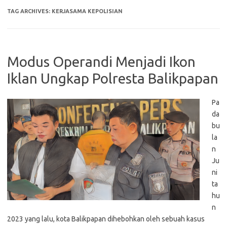
TAG ARCHIVES:
KERJASAMA KEPOLISIAN
Modus Operandi Menjadi Ikon
Iklan Ungkap Polresta Balikpapan
Pa
da
bu
la
n
Ju
ni
ta
hu
n
2023 yang lalu, kota Balikpapan dihebohkan oleh sebuah kasus