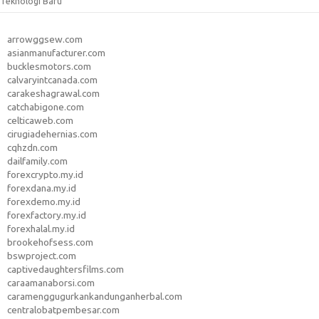
Teknologi Baru
arrowggsew.com
asianmanufacturer.com
bucklesmotors.com
calvaryintcanada.com
carakeshagrawal.com
catchabigone.com
celticaweb.com
cirugiadehernias.com
cqhzdn.com
dailfamily.com
forexcrypto.my.id
forexdana.my.id
forexdemo.my.id
forexfactory.my.id
forexhalal.my.id
brookehofsess.com
bswproject.com
captivedaughtersfilms.com
caraamanaborsi.com
caramenggugurkankandunganherbal.com
centralobatpembesar.com