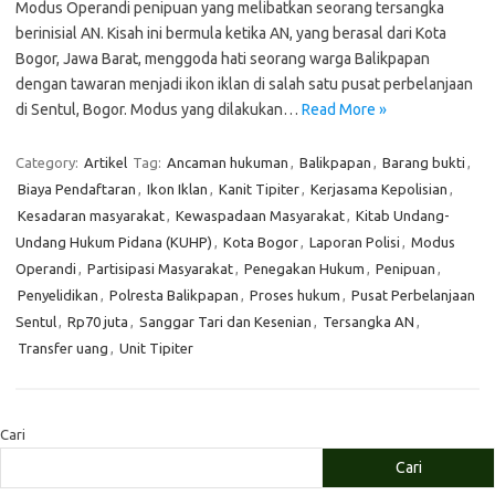
Modus Operandi penipuan yang melibatkan seorang tersangka
berinisial AN. Kisah ini bermula ketika AN, yang berasal dari Kota
Bogor, Jawa Barat, menggoda hati seorang warga Balikpapan
dengan tawaran menjadi ikon iklan di salah satu pusat perbelanjaan
di Sentul, Bogor. Modus yang dilakukan…
Read More »
Category:
Artikel
Tag:
Ancaman hukuman
,
Balikpapan
,
Barang bukti
,
Biaya Pendaftaran
,
Ikon Iklan
,
Kanit Tipiter
,
Kerjasama Kepolisian
,
Kesadaran masyarakat
,
Kewaspadaan Masyarakat
,
Kitab Undang-
Undang Hukum Pidana (KUHP)
,
Kota Bogor
,
Laporan Polisi
,
Modus
Operandi
,
Partisipasi Masyarakat
,
Penegakan Hukum
,
Penipuan
,
Penyelidikan
,
Polresta Balikpapan
,
Proses hukum
,
Pusat Perbelanjaan
Sentul
,
Rp70 juta
,
Sanggar Tari dan Kesenian
,
Tersangka AN
,
Transfer uang
,
Unit Tipiter
Cari
Cari