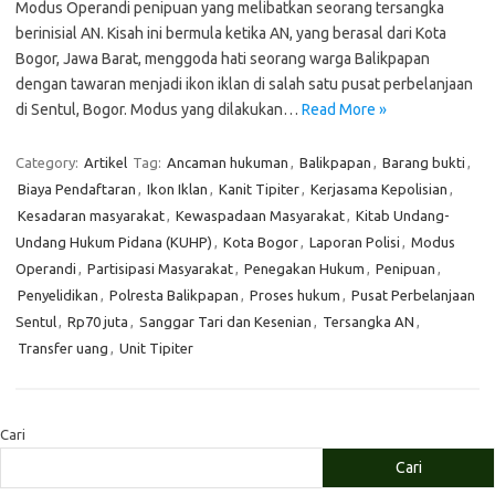
Modus Operandi penipuan yang melibatkan seorang tersangka
berinisial AN. Kisah ini bermula ketika AN, yang berasal dari Kota
Bogor, Jawa Barat, menggoda hati seorang warga Balikpapan
dengan tawaran menjadi ikon iklan di salah satu pusat perbelanjaan
di Sentul, Bogor. Modus yang dilakukan…
Read More »
Category:
Artikel
Tag:
Ancaman hukuman
,
Balikpapan
,
Barang bukti
,
Biaya Pendaftaran
,
Ikon Iklan
,
Kanit Tipiter
,
Kerjasama Kepolisian
,
Kesadaran masyarakat
,
Kewaspadaan Masyarakat
,
Kitab Undang-
Undang Hukum Pidana (KUHP)
,
Kota Bogor
,
Laporan Polisi
,
Modus
Operandi
,
Partisipasi Masyarakat
,
Penegakan Hukum
,
Penipuan
,
Penyelidikan
,
Polresta Balikpapan
,
Proses hukum
,
Pusat Perbelanjaan
Sentul
,
Rp70 juta
,
Sanggar Tari dan Kesenian
,
Tersangka AN
,
Transfer uang
,
Unit Tipiter
Cari
Cari