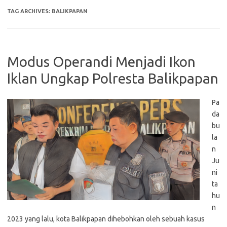
TAG ARCHIVES:
BALIKPAPAN
Modus Operandi Menjadi Ikon
Iklan Ungkap Polresta Balikpapan
Pa
da
bu
la
n
Ju
ni
ta
hu
n
2023 yang lalu, kota Balikpapan dihebohkan oleh sebuah kasus