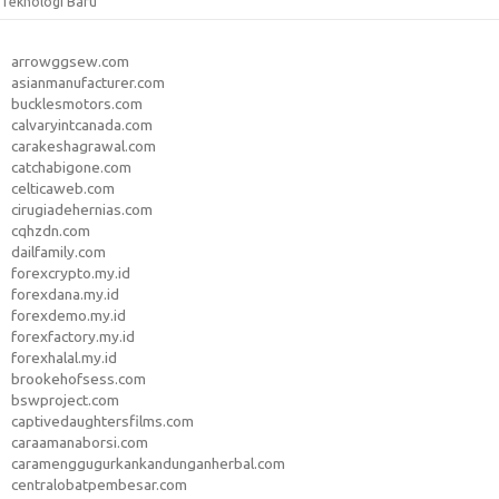
Teknologi Baru
arrowggsew.com
asianmanufacturer.com
bucklesmotors.com
calvaryintcanada.com
carakeshagrawal.com
catchabigone.com
celticaweb.com
cirugiadehernias.com
cqhzdn.com
dailfamily.com
forexcrypto.my.id
forexdana.my.id
forexdemo.my.id
forexfactory.my.id
forexhalal.my.id
brookehofsess.com
bswproject.com
captivedaughtersfilms.com
caraamanaborsi.com
caramenggugurkankandunganherbal.com
centralobatpembesar.com