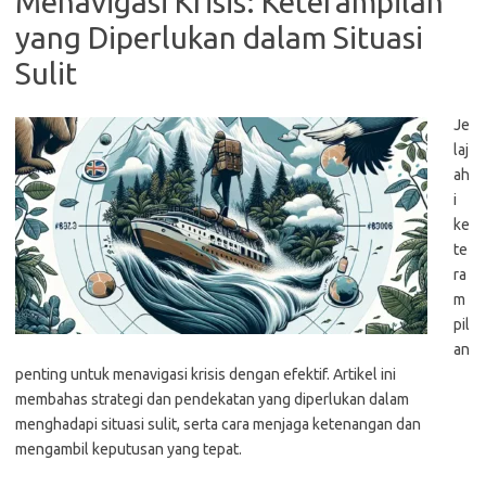
Menavigasi Krisis: Keterampilan
yang Diperlukan dalam Situasi
Sulit
Je
laj
ah
i
ke
te
ra
m
pil
an
penting untuk menavigasi krisis dengan efektif. Artikel ini
membahas strategi dan pendekatan yang diperlukan dalam
menghadapi situasi sulit, serta cara menjaga ketenangan dan
mengambil keputusan yang tepat.