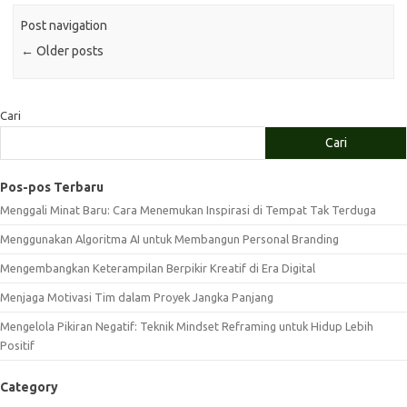
Post navigation
←
Older posts
Cari
Cari
Pos-pos Terbaru
Menggali Minat Baru: Cara Menemukan Inspirasi di Tempat Tak Terduga
Menggunakan Algoritma AI untuk Membangun Personal Branding
Mengembangkan Keterampilan Berpikir Kreatif di Era Digital
Menjaga Motivasi Tim dalam Proyek Jangka Panjang
Mengelola Pikiran Negatif: Teknik Mindset Reframing untuk Hidup Lebih
Positif
Category