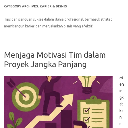
CATEGORY ARCHIVES:
KARIER & BISNIS
Tips dan panduan sukses dalam dunia profesional, termasuk strategi
membangun karier dan menjalankan bisnis yang efektif.
Menjaga Motivasi Tim dalam
Proyek Jangka Panjang
M
en
in
gk
at
ka
n
m