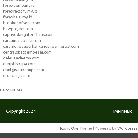
forexdemo.my.id
forexfactory.my.id
forexhalal.my.id
brookehofsess.com
bswproject.com
captivedaughtersfilms.com
caraamanaborsi.com
caramenggugurkankandunganherbal.com
centralobatpembesar.com
deleuzecinema.com
dietpillspapa.com
dontgiveuponnpc.com
droscargil.com
Paito HK 6D
Copyright 2024
IMPINNER
Iconic One
Theme | Powered by
Wordpress