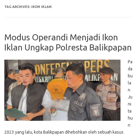
TAG ARCHIVES:
IKON IKLAN
Modus Operandi Menjadi Ikon
Iklan Ungkap Polresta Balikpapan
Pa
da
bu
la
n
Ju
ni
ta
hu
n
2023 yang lalu, kota Balikpapan dihebohkan oleh sebuah kasus