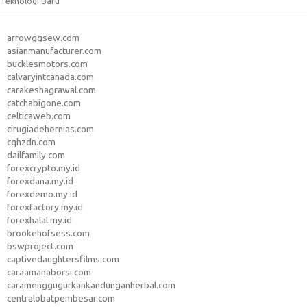
Teknologi Baru
arrowggsew.com
asianmanufacturer.com
bucklesmotors.com
calvaryintcanada.com
carakeshagrawal.com
catchabigone.com
celticaweb.com
cirugiadehernias.com
cqhzdn.com
dailfamily.com
forexcrypto.my.id
forexdana.my.id
forexdemo.my.id
forexfactory.my.id
forexhalal.my.id
brookehofsess.com
bswproject.com
captivedaughtersfilms.com
caraamanaborsi.com
caramenggugurkankandunganherbal.com
centralobatpembesar.com