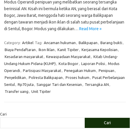
Modus Operandi penipuan yang melibatkan seorang tersangka
berinisial AN. Kisah ini bermula ketika AN, yang berasal dari Kota
Bogor, Jawa Barat, menggoda hati seorang warga Balikpapan
dengan tawaran menjadi ikon iklan di salah satu pusat perbelanjaan
di Sentul, Bogor. Modus yang dilakukan…
Read More »
Category:
Artikel
Tag:
Ancaman hukuman
,
Balikpapan
,
Barang bukti
,
Biaya Pendaftaran
,
Ikon Iklan
,
Kanit Tipiter
,
Kerjasama Kepolisian
,
Kesadaran masyarakat
,
Kewaspadaan Masyarakat
,
Kitab Undang-
Undang Hukum Pidana (KUHP)
,
Kota Bogor
,
Laporan Polisi
,
Modus
Operandi
,
Partisipasi Masyarakat
,
Penegakan Hukum
,
Penipuan
,
Penyelidikan
,
Polresta Balikpapan
,
Proses hukum
,
Pusat Perbelanjaan
Sentul
,
Rp70 juta
,
Sanggar Tari dan Kesenian
,
Tersangka AN
,
Transfer uang
,
Unit Tipiter
Cari
Cari