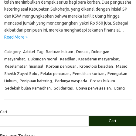
telah menimbulkan dampak serius bagi para korban. Dua pengusaha
katering asal Kabupaten Sukoharjo, yang dikenal dengan inisial SP
dan KSW, mengungkapkan bahwa mereka terlilit utang hingga
mencapai jumlah yang mencengangkan, yakni Rp 960 juta. Sebagai
akibat dari penipuan ini, mereka menghadapi tekanan finansial…
Read More »
Category:
Artikel
Tag:
Bantuan hukum
,
Donasi
,
Dukungan
masyarakat
,
Dukungan moral
,
Keadilan
,
Kesadaran masyarakat
,
Keselamatan finansial
,
Korban penipuan
,
Kronologi kejadian
,
Masjid
Sheikh Zayed Solo
,
Pelaku penipuan
,
Pemulihan korban
,
Penegakan
Hukum
,
Penipuan katering
,
Perlunya waspada
,
Proses hukum
,
Sedekah bulan Ramadhan
,
Solidaritas
,
Upaya penyelesaian
,
Utang
Cari
Cari
Pos-pos Terbaru