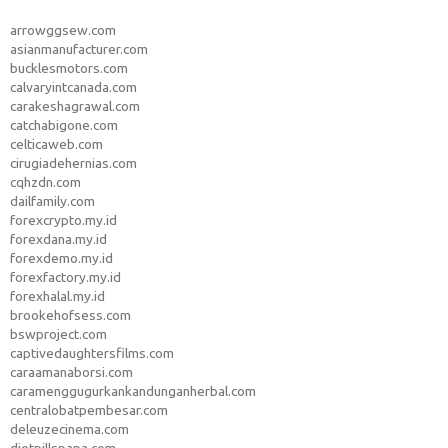
arrowggsew.com
asianmanufacturer.com
bucklesmotors.com
calvaryintcanada.com
carakeshagrawal.com
catchabigone.com
celticaweb.com
cirugiadehernias.com
cqhzdn.com
dailfamily.com
forexcrypto.my.id
forexdana.my.id
forexdemo.my.id
forexfactory.my.id
forexhalal.my.id
brookehofsess.com
bswproject.com
captivedaughtersfilms.com
caraamanaborsi.com
caramenggugurkankandunganherbal.com
centralobatpembesar.com
deleuzecinema.com