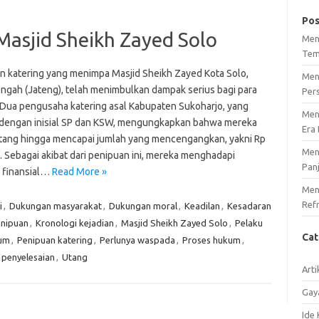
Pos
Masjid Sheikh Zayed Solo
Men
Tem
n katering yang menimpa Masjid Sheikh Zayed Kota Solo,
Men
ngah (Jateng), telah menimbulkan dampak serius bagi para
Per
 Dua pengusaha katering asal Kabupaten Sukoharjo, yang
Men
 dengan inisial SP dan KSW, mengungkapkan bahwa mereka
Era 
t utang hingga mencapai jumlah yang mencengangkan, yakni Rp
Men
. Sebagai akibat dari penipuan ini, mereka menghadapi
Pan
 finansial…
Read More »
Meng
Ref
i
,
Dukungan masyarakat
,
Dukungan moral
,
Keadilan
,
Kesadaran
nipuan
,
Kronologi kejadian
,
Masjid Sheikh Zayed Solo
,
Pelaku
Ca
um
,
Penipuan katering
,
Perlunya waspada
,
Proses hukum
,
 penyelesaian
,
Utang
Arti
Gay
Ide 