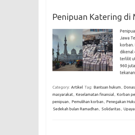
Penipuan Katering di 
Penipua
Jawa Te
korban.
dikenal
terlili
960 juta
tekanan
Category:
Artikel
Tag:
Bantuan hukum
,
Donas
masyarakat
,
Keselamatan finansial
,
Korban pe
penipuan
,
Pemulihan korban
,
Penegakan Huk
Sedekah bulan Ramadhan
,
Solidaritas
,
Upaya