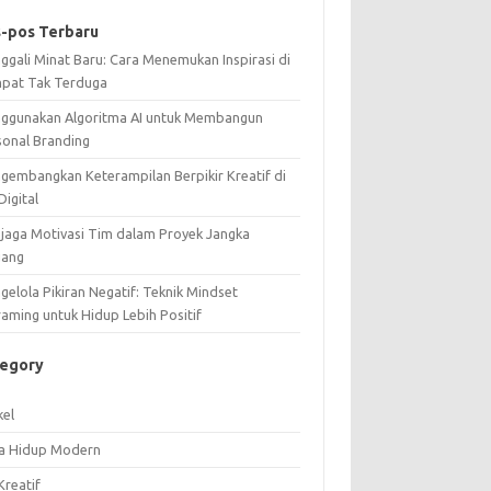
-pos Terbaru
ggali Minat Baru: Cara Menemukan Inspirasi di
pat Tak Terduga
ggunakan Algoritma AI untuk Membangun
sonal Branding
gembangkan Keterampilan Berpikir Kreatif di
Digital
jaga Motivasi Tim dalam Proyek Jangka
jang
elola Pikiran Negatif: Teknik Mindset
raming untuk Hidup Lebih Positif
tegory
kel
a Hidup Modern
Kreatif