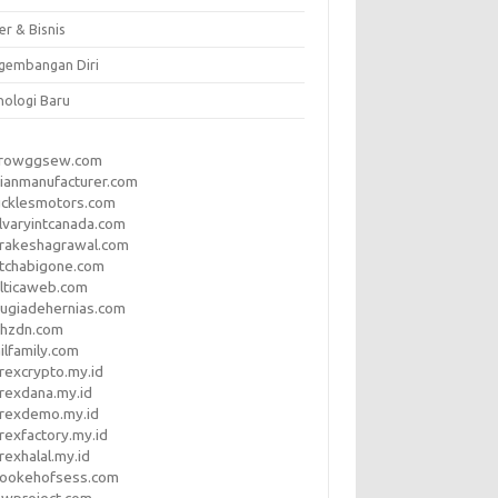
er & Bisnis
gembangan Diri
nologi Baru
rrowggsew.com
ianmanufacturer.com
ucklesmotors.com
lvaryintcanada.com
arakeshagrawal.com
tchabigone.com
lticaweb.com
rugiadehernias.com
qhzdn.com
ilfamily.com
rexcrypto.my.id
rexdana.my.id
orexdemo.my.id
rexfactory.my.id
rexhalal.my.id
rookehofsess.com
swproject.com