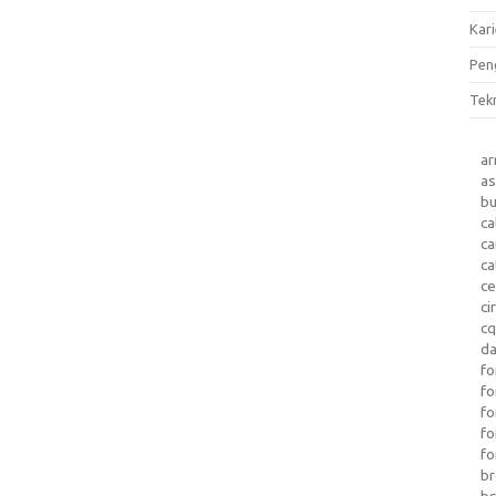
Kari
Pen
Tek
a
as
b
ca
c
ca
ce
ci
c
da
fo
fo
f
fo
fo
b
b