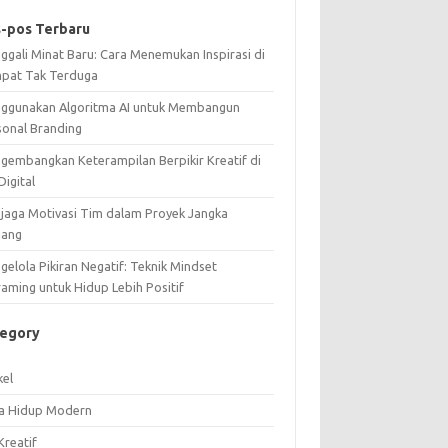
-pos Terbaru
ggali Minat Baru: Cara Menemukan Inspirasi di
pat Tak Terduga
ggunakan Algoritma AI untuk Membangun
sonal Branding
gembangkan Keterampilan Berpikir Kreatif di
Digital
jaga Motivasi Tim dalam Proyek Jangka
jang
elola Pikiran Negatif: Teknik Mindset
raming untuk Hidup Lebih Positif
tegory
kel
a Hidup Modern
Kreatif