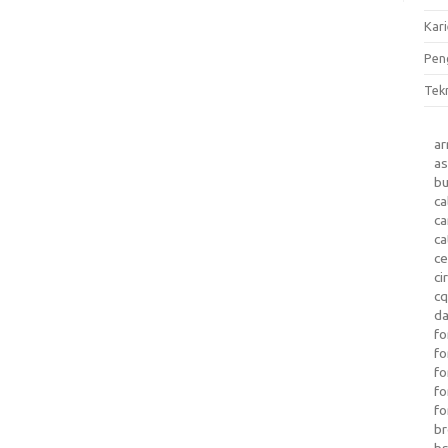
Kari
Pen
Tek
a
as
b
ca
c
ca
ce
ci
c
da
fo
fo
f
fo
fo
b
b