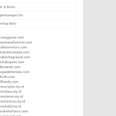
er & Bisnis
gembangan Diri
nologi Baru
rrowggsew.com
ianmanufacturer.com
ucklesmotors.com
lvaryintcanada.com
arakeshagrawal.com
tchabigone.com
lticaweb.com
rugiadehernias.com
qhzdn.com
ilfamily.com
rexcrypto.my.id
rexdana.my.id
orexdemo.my.id
rexfactory.my.id
rexhalal.my.id
rookehofsess.com
swproject.com