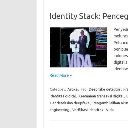
Identity Stack: Pence
Penyedia
meluncu
Peluncu
penipua
Indones
digital
identit
Read More »
Category:
Artikel
Tag:
Deepfake detector
,
Fr
identitas digital
,
Keamanan transaksi digital
,
Pendeteksian deepfake
,
Pengambilalihan aku
engineering
,
Verifikasi identitas
,
Vida