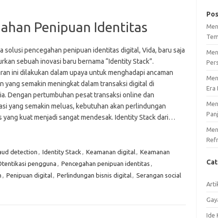
Pos
gahan Penipuan Identitas
Men
Tem
 solusi pencegahan penipuan identitas digital, Vida, baru saja
Men
rkan sebuah inovasi baru bernama “Identity Stack”.
Per
ran ini dilakukan dalam upaya untuk menghadapi ancaman
Men
n yang semakin meningkat dalam transaksi digital di
Era 
ia. Dengan pertumbuhan pesat transaksi online dan
Men
isasi yang semakin meluas, kebutuhan akan perlindungan
Pan
as yang kuat menjadi sangat mendesak. Identity Stack dari…
Meng
Ref
aud detection
,
Identity Stack
,
Keamanan digital
,
Keamanan
Ca
Otentikasi pengguna
,
Pencegahan penipuan identitas
,
n
,
Penipuan digital
,
Perlindungan bisnis digital
,
Serangan social
Arti
Gay
Ide 