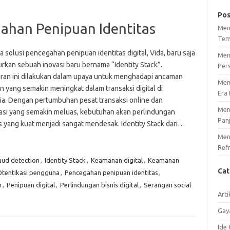
Pos
gahan Penipuan Identitas
Men
Tem
 solusi pencegahan penipuan identitas digital, Vida, baru saja
Men
rkan sebuah inovasi baru bernama “Identity Stack”.
Per
ran ini dilakukan dalam upaya untuk menghadapi ancaman
Men
n yang semakin meningkat dalam transaksi digital di
Era 
ia. Dengan pertumbuhan pesat transaksi online dan
Men
isasi yang semakin meluas, kebutuhan akan perlindungan
Pan
as yang kuat menjadi sangat mendesak. Identity Stack dari…
Meng
Ref
aud detection
,
Identity Stack
,
Keamanan digital
,
Keamanan
Ca
Otentikasi pengguna
,
Pencegahan penipuan identitas
,
n
,
Penipuan digital
,
Perlindungan bisnis digital
,
Serangan social
Arti
Gay
Ide 