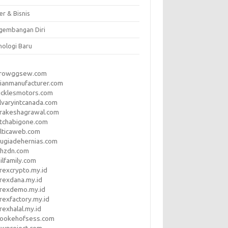
er & Bisnis
gembangan Diri
nologi Baru
rrowggsew.com
ianmanufacturer.com
ucklesmotors.com
lvaryintcanada.com
arakeshagrawal.com
tchabigone.com
lticaweb.com
rugiadehernias.com
qhzdn.com
ilfamily.com
rexcrypto.my.id
rexdana.my.id
orexdemo.my.id
rexfactory.my.id
rexhalal.my.id
rookehofsess.com
swproject.com