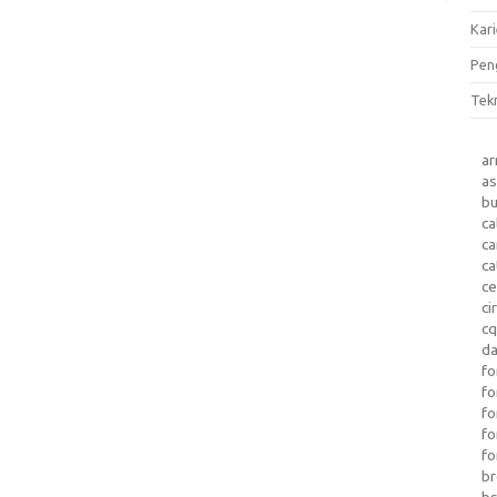
Kari
Pen
Tek
a
as
b
ca
c
ca
ce
ci
c
da
fo
fo
f
fo
fo
b
b