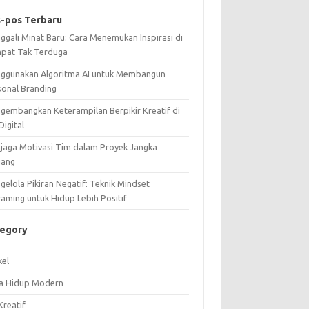
-pos Terbaru
ggali Minat Baru: Cara Menemukan Inspirasi di
pat Tak Terduga
ggunakan Algoritma AI untuk Membangun
sonal Branding
gembangkan Keterampilan Berpikir Kreatif di
Digital
jaga Motivasi Tim dalam Proyek Jangka
jang
elola Pikiran Negatif: Teknik Mindset
raming untuk Hidup Lebih Positif
tegory
kel
a Hidup Modern
Kreatif