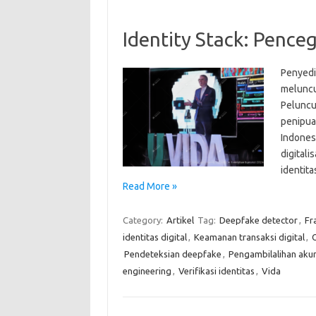
Identity Stack: Pence
Penyedia
meluncu
Peluncu
penipua
Indones
digital
identit
Read More »
Category:
Artikel
Tag:
Deepfake detector
,
Fr
identitas digital
,
Keamanan transaksi digital
,
Pendeteksian deepfake
,
Pengambilalihan aku
engineering
,
Verifikasi identitas
,
Vida