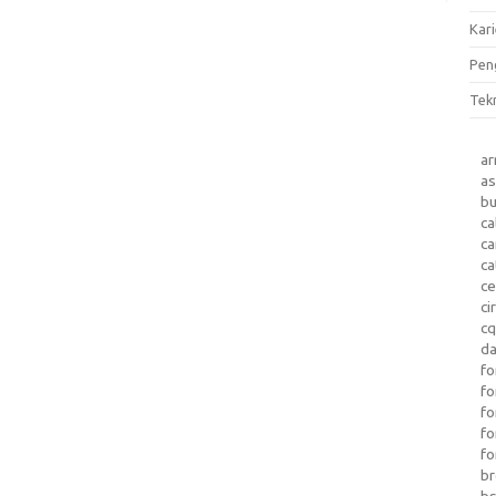
Kari
Pen
Tek
a
as
b
ca
c
ca
ce
ci
c
da
fo
fo
f
fo
fo
b
b