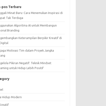
-pos Terbaru
ggali Minat Baru: Cara Menemukan Inspirasi di
pat Tak Terduga
ggunakan Algoritma AI untuk Membangun
sonal Branding
gembangkan Keterampilan Berpikir Kreatif di
Digital
jaga Motivasi Tim dalam Proyek Jangka
jang
elola Pikiran Negatif: Teknik Mindset
raming untuk Hidup Lebih Positif
tegory
kel
a Hidup Modern
Kreatif