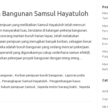
Pos
h Bangunan Samsul Hayatuloh
Men
Tem
enipuan yang melibatkan Samsul Hayatuloh telah mencuri
Men
an masyarakat luas, terutama di kalangan pekerja bangunan.
Per
 seorang mantan buruh harian lepas, telah melakukan
Men
aian penipuan yang merugikan banyak korban, sebagian besar
Era 
reka adalah buruh bangunan yang sedang mencari pekerjaan.
Men
perandi yang digunakannya cukup sederhana namun efektif,
Pan
kan pekerjaan proyek bangunan dengan iming-iming…
Meng
Ref
bangunan
,
Korban penipuan buruh bangunan
,
Laporan polisi
Ca
,
Penangkapan Samsul Hayatuloh
,
Pengembangan kasus
s hukum penipuan Samsul
,
Sepeda motor barang bukti
,
Sepeda
Arti
Gay
Ide 