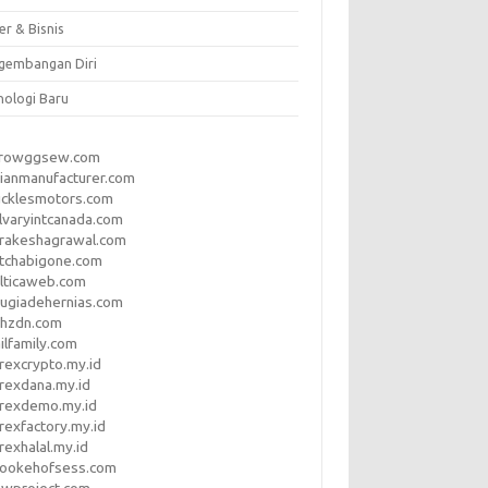
er & Bisnis
gembangan Diri
nologi Baru
rrowggsew.com
ianmanufacturer.com
ucklesmotors.com
lvaryintcanada.com
arakeshagrawal.com
tchabigone.com
lticaweb.com
rugiadehernias.com
qhzdn.com
ilfamily.com
rexcrypto.my.id
rexdana.my.id
orexdemo.my.id
rexfactory.my.id
rexhalal.my.id
rookehofsess.com
swproject.com