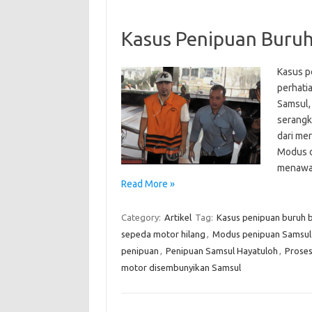
Kasus Penipuan Buru
Kasus p
perhati
Samsul,
serangk
dari me
Modus o
menawar
Read More »
Category:
Artikel
Tag:
Kasus penipuan buruh 
sepeda motor hilang
,
Modus penipuan Samsul
penipuan
,
Penipuan Samsul Hayatuloh
,
Prose
motor disembunyikan Samsul