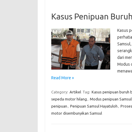
Kasus Penipuan Buru
Kasus p
perhati
Samsul,
serangk
dari me
Modus o
menawar
Read More »
Category:
Artikel
Tag:
Kasus penipuan buruh 
sepeda motor hilang
,
Modus penipuan Samsul
penipuan
,
Penipuan Samsul Hayatuloh
,
Prose
motor disembunyikan Samsul