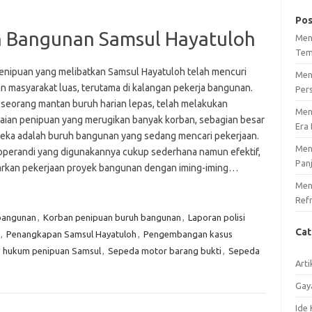
Pos
h Bangunan Samsul Hayatuloh
Men
Tem
enipuan yang melibatkan Samsul Hayatuloh telah mencuri
Men
an masyarakat luas, terutama di kalangan pekerja bangunan.
Per
 seorang mantan buruh harian lepas, telah melakukan
Men
aian penipuan yang merugikan banyak korban, sebagian besar
Era 
reka adalah buruh bangunan yang sedang mencari pekerjaan.
Men
perandi yang digunakannya cukup sederhana namun efektif,
Pan
kan pekerjaan proyek bangunan dengan iming-iming…
Meng
Ref
bangunan
,
Korban penipuan buruh bangunan
,
Laporan polisi
Ca
,
Penangkapan Samsul Hayatuloh
,
Pengembangan kasus
s hukum penipuan Samsul
,
Sepeda motor barang bukti
,
Sepeda
Arti
Gay
Ide 