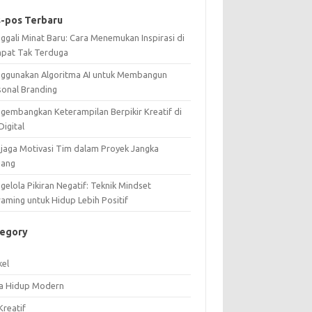
-pos Terbaru
ggali Minat Baru: Cara Menemukan Inspirasi di
pat Tak Terduga
ggunakan Algoritma AI untuk Membangun
sonal Branding
gembangkan Keterampilan Berpikir Kreatif di
Digital
jaga Motivasi Tim dalam Proyek Jangka
jang
elola Pikiran Negatif: Teknik Mindset
raming untuk Hidup Lebih Positif
tegory
kel
a Hidup Modern
Kreatif