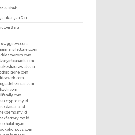
er & Bisnis
gembangan Diri
nologi Baru
rrowggsew.com
ianmanufacturer.com
ucklesmotors.com
lvaryintcanada.com
arakeshagrawal.com
tchabigone.com
lticaweb.com
rugiadehernias.com
qhzdn.com
ilfamily.com
rexcrypto.my.id
rexdana.my.id
orexdemo.my.id
rexfactory.my.id
rexhalal.my.id
rookehofsess.com
swproject.com