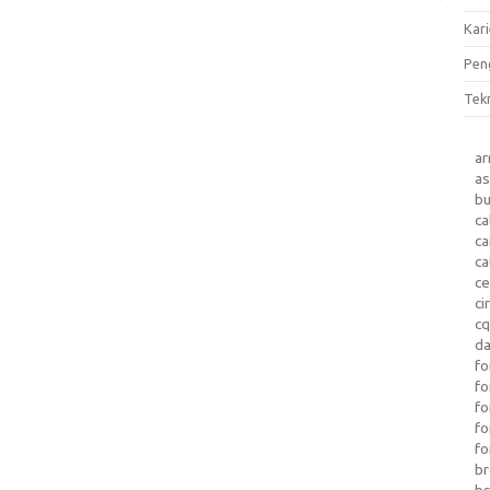
Kari
Pen
Tek
a
as
b
ca
c
ca
ce
ci
c
da
fo
fo
f
fo
fo
b
b