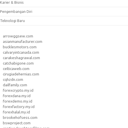
Karier & Bisnis
Pengembangan Diri
Teknologi Baru
arrowggsew.com
asianmanufacturer.com
bucklesmotors.com
calvaryintcanada.com
carakeshagrawal.com
catchabigone.com
celticaweb.com
cirugiadehernias.com
cqhzdn.com
dailfamily.com
forexcrypto.my.id
forexdana.my.id
forexdemo.my.id
forexfactory.my.id
forexhalal.my.id
brookehofsess.com
bswproject.com