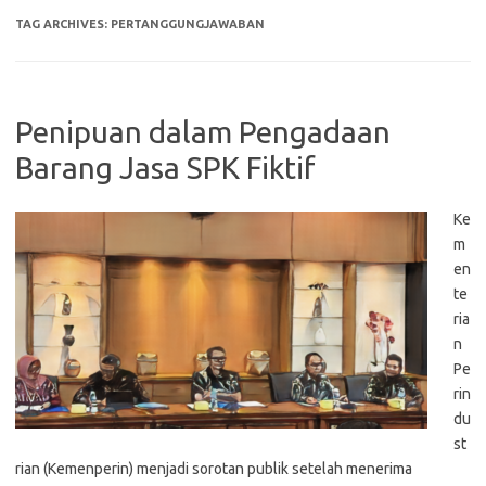
TAG ARCHIVES:
PERTANGGUNGJAWABAN
Penipuan dalam Pengadaan
Barang Jasa SPK Fiktif
Ke
m
en
te
ria
n
Pe
rin
du
st
rian (Kemenperin) menjadi sorotan publik setelah menerima