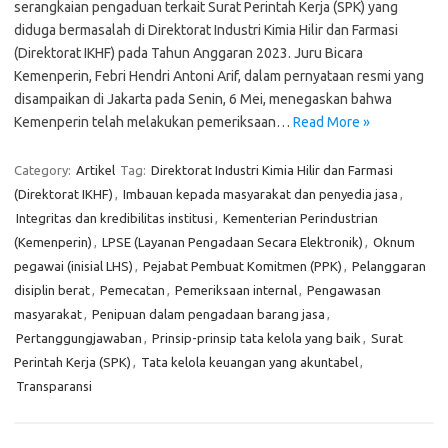
serangkaian pengaduan terkait Surat Perintah Kerja (SPK) yang
diduga bermasalah di Direktorat Industri Kimia Hilir dan Farmasi
(Direktorat IKHF) pada Tahun Anggaran 2023. Juru Bicara
Kemenperin, Febri Hendri Antoni Arif, dalam pernyataan resmi yang
disampaikan di Jakarta pada Senin, 6 Mei, menegaskan bahwa
Kemenperin telah melakukan pemeriksaan…
Read More »
Category:
Artikel
Tag:
Direktorat Industri Kimia Hilir dan Farmasi
(Direktorat IKHF)
,
Imbauan kepada masyarakat dan penyedia jasa
,
Integritas dan kredibilitas institusi
,
Kementerian Perindustrian
(Kemenperin)
,
LPSE (Layanan Pengadaan Secara Elektronik)
,
Oknum
pegawai (inisial LHS)
,
Pejabat Pembuat Komitmen (PPK)
,
Pelanggaran
disiplin berat
,
Pemecatan
,
Pemeriksaan internal
,
Pengawasan
masyarakat
,
Penipuan dalam pengadaan barang jasa
,
Pertanggungjawaban
,
Prinsip-prinsip tata kelola yang baik
,
Surat
Perintah Kerja (SPK)
,
Tata kelola keuangan yang akuntabel
,
Transparansi