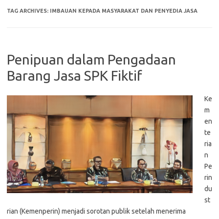
TAG ARCHIVES:
IMBAUAN KEPADA MASYARAKAT DAN PENYEDIA JASA
Penipuan dalam Pengadaan
Barang Jasa SPK Fiktif
Ke
m
en
te
ria
n
Pe
rin
du
st
rian (Kemenperin) menjadi sorotan publik setelah menerima