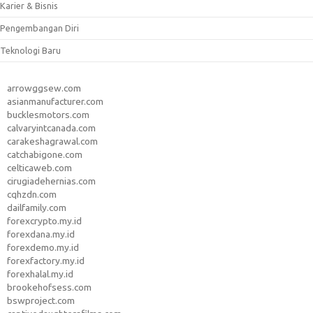
Karier & Bisnis
Pengembangan Diri
Teknologi Baru
arrowggsew.com
asianmanufacturer.com
bucklesmotors.com
calvaryintcanada.com
carakeshagrawal.com
catchabigone.com
celticaweb.com
cirugiadehernias.com
cqhzdn.com
dailfamily.com
forexcrypto.my.id
forexdana.my.id
forexdemo.my.id
forexfactory.my.id
forexhalal.my.id
brookehofsess.com
bswproject.com