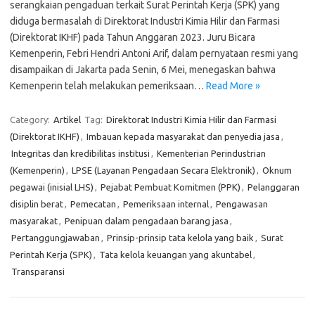
serangkaian pengaduan terkait Surat Perintah Kerja (SPK) yang
diduga bermasalah di Direktorat Industri Kimia Hilir dan Farmasi
(Direktorat IKHF) pada Tahun Anggaran 2023. Juru Bicara
Kemenperin, Febri Hendri Antoni Arif, dalam pernyataan resmi yang
disampaikan di Jakarta pada Senin, 6 Mei, menegaskan bahwa
Kemenperin telah melakukan pemeriksaan…
Read More »
Category:
Artikel
Tag:
Direktorat Industri Kimia Hilir dan Farmasi
(Direktorat IKHF)
,
Imbauan kepada masyarakat dan penyedia jasa
,
Integritas dan kredibilitas institusi
,
Kementerian Perindustrian
(Kemenperin)
,
LPSE (Layanan Pengadaan Secara Elektronik)
,
Oknum
pegawai (inisial LHS)
,
Pejabat Pembuat Komitmen (PPK)
,
Pelanggaran
disiplin berat
,
Pemecatan
,
Pemeriksaan internal
,
Pengawasan
masyarakat
,
Penipuan dalam pengadaan barang jasa
,
Pertanggungjawaban
,
Prinsip-prinsip tata kelola yang baik
,
Surat
Perintah Kerja (SPK)
,
Tata kelola keuangan yang akuntabel
,
Transparansi