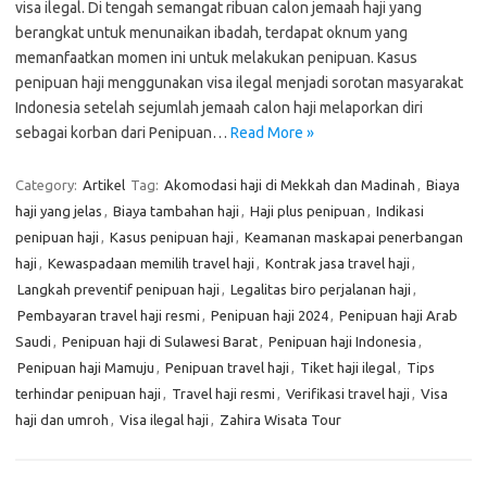
visa ilegal. Di tengah semangat ribuan calon jemaah haji yang
berangkat untuk menunaikan ibadah, terdapat oknum yang
memanfaatkan momen ini untuk melakukan penipuan. Kasus
penipuan haji menggunakan visa ilegal menjadi sorotan masyarakat
Indonesia setelah sejumlah jemaah calon haji melaporkan diri
sebagai korban dari Penipuan…
Read More »
Category:
Artikel
Tag:
Akomodasi haji di Mekkah dan Madinah
,
Biaya
haji yang jelas
,
Biaya tambahan haji
,
Haji plus penipuan
,
Indikasi
penipuan haji
,
Kasus penipuan haji
,
Keamanan maskapai penerbangan
haji
,
Kewaspadaan memilih travel haji
,
Kontrak jasa travel haji
,
Langkah preventif penipuan haji
,
Legalitas biro perjalanan haji
,
Pembayaran travel haji resmi
,
Penipuan haji 2024
,
Penipuan haji Arab
Saudi
,
Penipuan haji di Sulawesi Barat
,
Penipuan haji Indonesia
,
Penipuan haji Mamuju
,
Penipuan travel haji
,
Tiket haji ilegal
,
Tips
terhindar penipuan haji
,
Travel haji resmi
,
Verifikasi travel haji
,
Visa
haji dan umroh
,
Visa ilegal haji
,
Zahira Wisata Tour