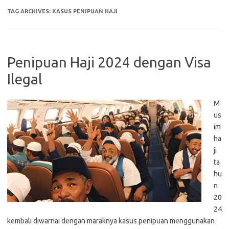
TAG ARCHIVES:
KASUS PENIPUAN HAJI
Penipuan Haji 2024 dengan Visa
Ilegal
M
us
im
ha
ji
ta
hu
n
20
24
kembali diwarnai dengan maraknya kasus penipuan menggunakan