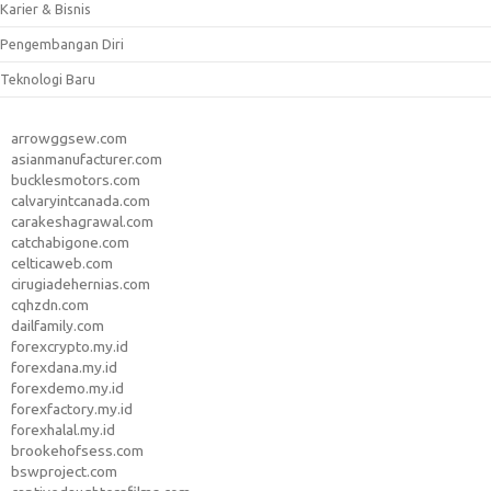
Karier & Bisnis
Pengembangan Diri
Teknologi Baru
arrowggsew.com
asianmanufacturer.com
bucklesmotors.com
calvaryintcanada.com
carakeshagrawal.com
catchabigone.com
celticaweb.com
cirugiadehernias.com
cqhzdn.com
dailfamily.com
forexcrypto.my.id
forexdana.my.id
forexdemo.my.id
forexfactory.my.id
forexhalal.my.id
brookehofsess.com
bswproject.com