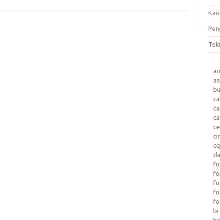
Kari
Pen
Tek
a
as
b
ca
c
ca
ce
ci
c
da
fo
fo
f
fo
fo
b
b