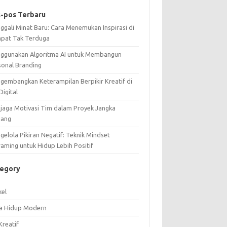
-pos Terbaru
ggali Minat Baru: Cara Menemukan Inspirasi di
pat Tak Terduga
ggunakan Algoritma AI untuk Membangun
sonal Branding
gembangkan Keterampilan Berpikir Kreatif di
Digital
jaga Motivasi Tim dalam Proyek Jangka
jang
elola Pikiran Negatif: Teknik Mindset
raming untuk Hidup Lebih Positif
tegory
kel
a Hidup Modern
Kreatif