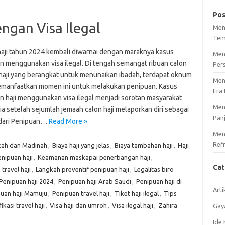
Pos
ngan Visa Ilegal
Men
Tem
aji tahun 2024 kembali diwarnai dengan maraknya kasus
Men
n menggunakan visa ilegal. Di tengah semangat ribuan calon
Per
haji yang berangkat untuk menunaikan ibadah, terdapat oknum
Men
manfaatkan momen ini untuk melakukan penipuan. Kasus
Era 
n haji menggunakan visa ilegal menjadi sorotan masyarakat
Men
a setelah sejumlah jemaah calon haji melaporkan diri sebagai
Pan
dari Penipuan…
Read More »
Meng
Ref
kah dan Madinah
,
Biaya haji yang jelas
,
Biaya tambahan haji
,
Haji
nipuan haji
,
Keamanan maskapai penerbangan haji
,
Ca
travel haji
,
Langkah preventif penipuan haji
,
Legalitas biro
Penipuan haji 2024
,
Penipuan haji Arab Saudi
,
Penipuan haji di
Arti
uan haji Mamuju
,
Penipuan travel haji
,
Tiket haji ilegal
,
Tips
fikasi travel haji
,
Visa haji dan umroh
,
Visa ilegal haji
,
Zahira
Gay
Ide 