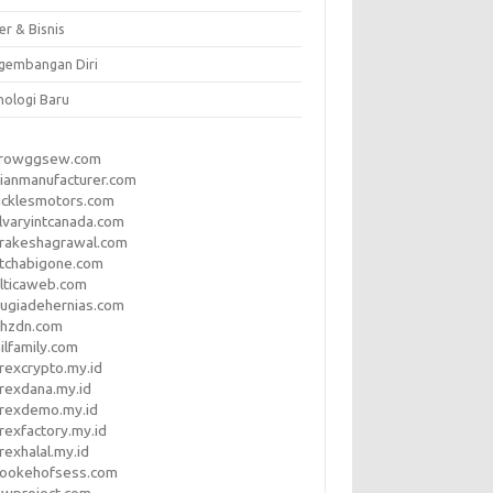
er & Bisnis
gembangan Diri
nologi Baru
rrowggsew.com
ianmanufacturer.com
ucklesmotors.com
lvaryintcanada.com
arakeshagrawal.com
tchabigone.com
lticaweb.com
rugiadehernias.com
qhzdn.com
ilfamily.com
rexcrypto.my.id
rexdana.my.id
orexdemo.my.id
rexfactory.my.id
rexhalal.my.id
rookehofsess.com
swproject.com