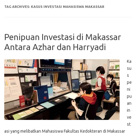
TAG ARCHIVES:
KASUS INVESTASI MAHASISWA MAKASSAR
Penipuan Investasi di Makassar
Antara Azhar dan Harryadi
Ka
su
s
pe
ni
pu
an
in
ve
st
asi yang melibatkan Mahasiswa Fakultas Kedokteran di Makassar