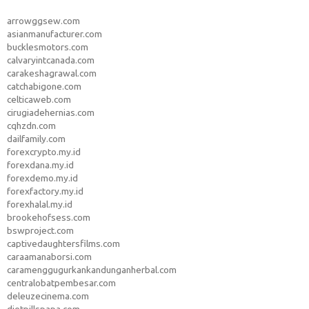
arrowggsew.com
asianmanufacturer.com
bucklesmotors.com
calvaryintcanada.com
carakeshagrawal.com
catchabigone.com
celticaweb.com
cirugiadehernias.com
cqhzdn.com
dailfamily.com
forexcrypto.my.id
forexdana.my.id
forexdemo.my.id
forexfactory.my.id
forexhalal.my.id
brookehofsess.com
bswproject.com
captivedaughtersfilms.com
caraamanaborsi.com
caramenggugurkankandunganherbal.com
centralobatpembesar.com
deleuzecinema.com