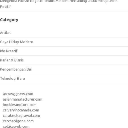
Mengelola Pikiran Negatif: Teknik Mindset Reframing untuk Hidup Lebih
Positif
Category
Artikel
Gaya Hidup Modern
Ide Kreatif
Karier & Bisnis
Pengembangan Diri
Teknologi Baru
arrowggsew.com
asianmanufacturer.com
bucklesmotors.com
calvaryintcanada.com
carakeshagrawal.com
catchabigone.com
celticaweb.com