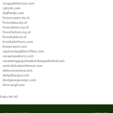
cirugiadehernias.com
cqhzdn.com
dailfamily.com
forexcrypto.my.id
forexdana.my.id
forexdemo.my.id
forexfactory.my.id
forexhalal.my.id
brookehofsess.com
bswproject.com
captivedaughtersfilms.com
caraamanaborsi.com
caramenggugurkankandunganherbal.com
centralobatpembesar.com
deleuzecinema.com
dietpillspapa.com
dontgiveuponnpc.com
droscargil.com
Paito HK 6D