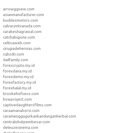
arrowggsew.com
asianmanufacturer.com
bucklesmotors.com
calvaryintcanada.com
carakeshagrawal.com
catchabigone.com
celticaweb.com
cirugiadehernias.com
cqhzdn.com
dailfamily.com
forexcrypto.my.id
forexdana.my.id
forexdemo.my.id
forexfactory.my.id
forexhalal.my.id
brookehofsess.com
bswproject.com
captivedaughtersfilms.com
caraamanaborsi.com
caramenggugurkankandunganherbal.com
centralobatpembesar.com
deleuzecinema.com