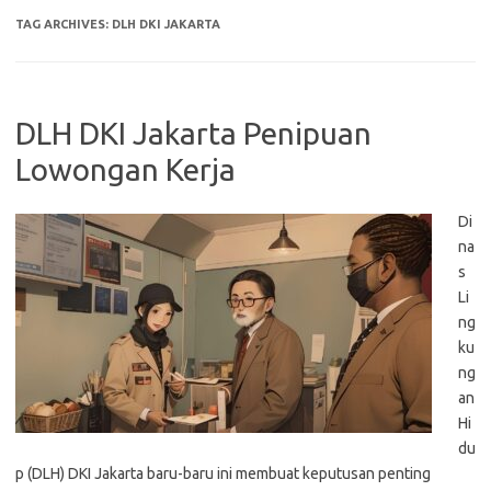
TAG ARCHIVES:
DLH DKI JAKARTA
DLH DKI Jakarta Penipuan
Lowongan Kerja
Di
na
s
Li
ng
ku
ng
an
Hi
du
p (DLH) DKI Jakarta baru-baru ini membuat keputusan penting