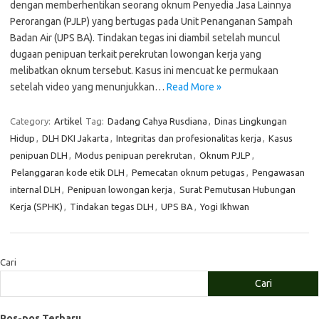
dengan memberhentikan seorang oknum Penyedia Jasa Lainnya
Perorangan (PJLP) yang bertugas pada Unit Penanganan Sampah
Badan Air (UPS BA). Tindakan tegas ini diambil setelah muncul
dugaan penipuan terkait perekrutan lowongan kerja yang
melibatkan oknum tersebut. Kasus ini mencuat ke permukaan
setelah video yang menunjukkan…
Read More »
Category:
Artikel
Tag:
Dadang Cahya Rusdiana
,
Dinas Lingkungan
Hidup
,
DLH DKI Jakarta
,
Integritas dan profesionalitas kerja
,
Kasus
penipuan DLH
,
Modus penipuan perekrutan
,
Oknum PJLP
,
Pelanggaran kode etik DLH
,
Pemecatan oknum petugas
,
Pengawasan
internal DLH
,
Penipuan lowongan kerja
,
Surat Pemutusan Hubungan
Kerja (SPHK)
,
Tindakan tegas DLH
,
UPS BA
,
Yogi Ikhwan
Cari
Cari
Pos-pos Terbaru