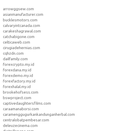
arrowggsew.com
asianmanufacturer.com
bucklesmotors.com
calvaryintcanada.com
carakeshagrawal.com
catchabigone.com
celticaweb.com
cirugiadehernias.com
cqhzdn.com
dailfamily.com
forexcrypto.my.id
forexdana.my.id
forexdemo.my.id
forexfactory.my.id
forexhalal.my.id
brookehofsess.com
bswproject.com
captivedaughtersfilms.com
caraamanaborsi.com
caramenggugurkankandunganherbal.com
centralobatpembesar.com
deleuzecinema.com