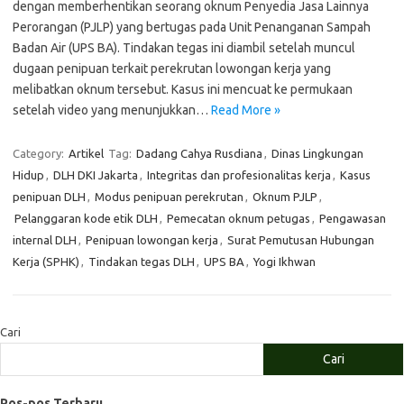
dengan memberhentikan seorang oknum Penyedia Jasa Lainnya
Perorangan (PJLP) yang bertugas pada Unit Penanganan Sampah
Badan Air (UPS BA). Tindakan tegas ini diambil setelah muncul
dugaan penipuan terkait perekrutan lowongan kerja yang
melibatkan oknum tersebut. Kasus ini mencuat ke permukaan
setelah video yang menunjukkan…
Read More »
Category:
Artikel
Tag:
Dadang Cahya Rusdiana
,
Dinas Lingkungan
Hidup
,
DLH DKI Jakarta
,
Integritas dan profesionalitas kerja
,
Kasus
penipuan DLH
,
Modus penipuan perekrutan
,
Oknum PJLP
,
Pelanggaran kode etik DLH
,
Pemecatan oknum petugas
,
Pengawasan
internal DLH
,
Penipuan lowongan kerja
,
Surat Pemutusan Hubungan
Kerja (SPHK)
,
Tindakan tegas DLH
,
UPS BA
,
Yogi Ikhwan
Cari
Cari
Pos-pos Terbaru