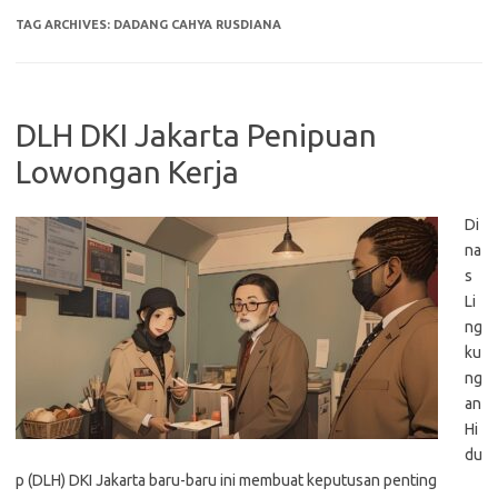
TAG ARCHIVES:
DADANG CAHYA RUSDIANA
DLH DKI Jakarta Penipuan
Lowongan Kerja
Di
na
s
Li
ng
ku
ng
an
Hi
du
p (DLH) DKI Jakarta baru-baru ini membuat keputusan penting