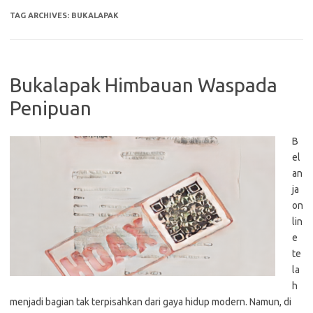
TAG ARCHIVES:
BUKALAPAK
Bukalapak Himbauan Waspada
Penipuan
B
el
an
ja
on
lin
e
te
la
h
menjadi bagian tak terpisahkan dari gaya hidup modern. Namun, di