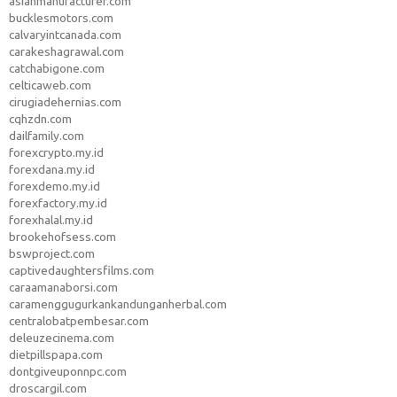
asianmanufacturer.com
bucklesmotors.com
calvaryintcanada.com
carakeshagrawal.com
catchabigone.com
celticaweb.com
cirugiadehernias.com
cqhzdn.com
dailfamily.com
forexcrypto.my.id
forexdana.my.id
forexdemo.my.id
forexfactory.my.id
forexhalal.my.id
brookehofsess.com
bswproject.com
captivedaughtersfilms.com
caraamanaborsi.com
caramenggugurkankandunganherbal.com
centralobatpembesar.com
deleuzecinema.com
dietpillspapa.com
dontgiveuponnpc.com
droscargil.com