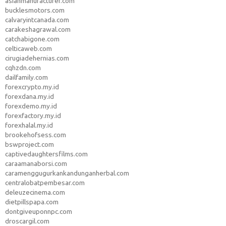
asianmanufacturer.com
bucklesmotors.com
calvaryintcanada.com
carakeshagrawal.com
catchabigone.com
celticaweb.com
cirugiadehernias.com
cqhzdn.com
dailfamily.com
forexcrypto.my.id
forexdana.my.id
forexdemo.my.id
forexfactory.my.id
forexhalal.my.id
brookehofsess.com
bswproject.com
captivedaughtersfilms.com
caraamanaborsi.com
caramenggugurkankandunganherbal.com
centralobatpembesar.com
deleuzecinema.com
dietpillspapa.com
dontgiveuponnpc.com
droscargil.com