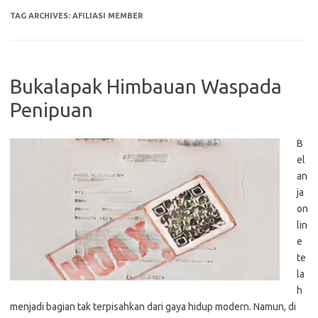
TAG ARCHIVES:
AFILIASI MEMBER
Bukalapak Himbauan Waspada
Penipuan
B
el
an
ja
on
lin
e
te
la
h
menjadi bagian tak terpisahkan dari gaya hidup modern. Namun, di