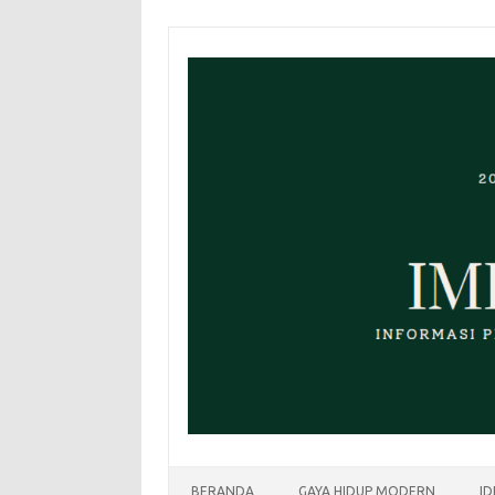
Skip
to
content
BERANDA
GAYA HIDUP MODERN
ID