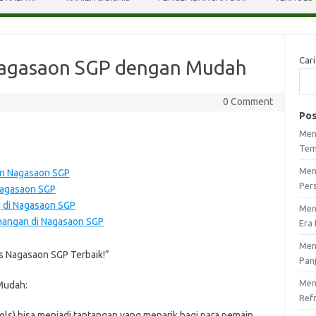
Cari
agasaon SGP dengan Mudah
0 Comment
Pos
Men
Tem
Men
an Nagasaon SGP
Per
Nagasaon SGP
 di Nagasaon SGP
Men
nangan di Nagasaon SGP
Era 
Men
 Nagasaon SGP Terbaik!”
Pan
Meng
Mudah:
Ref
ls) bisa menjadi tantangan yang menarik bagi para pemain.