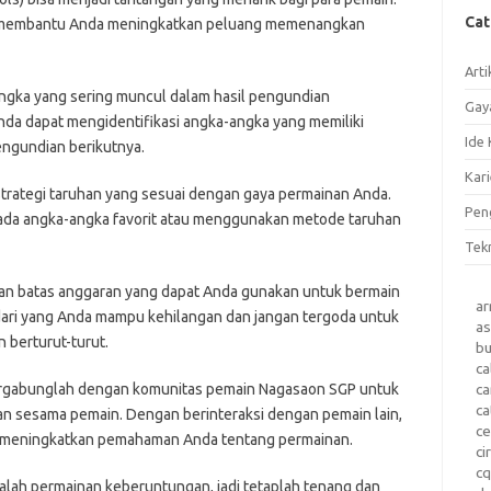
Ca
pat membantu Anda meningkatkan peluang memenangkan
Arti
 angka yang sering muncul dalam hasil pengundian
Gay
nda dapat mengidentifikasi angka-angka yang memiliki
Ide 
engundian berikutnya.
Kari
trategi taruhan yang sesuai dengan gaya permainan Anda.
Pen
pada angka-angka favorit atau menggunakan metode taruhan
Tek
kan batas anggaran yang dapat Anda gunakan untuk bermain
a
dari yang Anda mampu kehilangan dan jangan tergoda untuk
as
 berturut-turut.
b
ca
ergabunglah dengan komunitas pemain Nagasaon SGP untuk
c
ca
gan sesama pemain. Dengan berinteraksi dengan pemain lain,
ce
meningkatkan pemahaman Anda tentang permainan.
ci
c
alah permainan keberuntungan, jadi tetaplah tenang dan