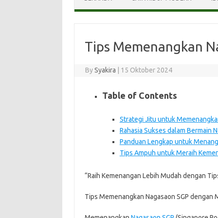
Tips Memenangkan N
By
Syakira
|
15 Oktober 2024
Table of Contents
Strategi Jitu untuk Memenangk
Rahasia Sukses dalam Bermain 
Panduan Lengkap untuk Menang
Tips Ampuh untuk Meraih Keme
“Raih Kemenangan Lebih Mudah dengan Tips
Tips Memenangkan Nagasaon SGP dengan 
Memenangkan
Nagasaon SGP
(Singapore Poo