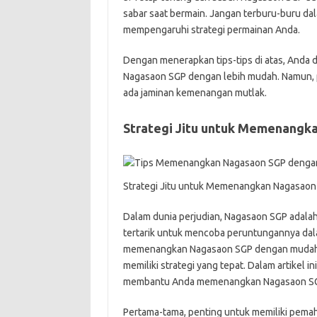
sabar saat bermain. Jangan terburu-buru da
mempengaruhi strategi permainan Anda.
Dengan menerapkan tips-tips di atas, And
Nagasaon SGP dengan lebih mudah. Namun, pe
ada jaminan kemenangan mutlak.
Strategi Jitu untuk Memenangk
Strategi Jitu untuk Memenangkan Nagasaon
Dalam dunia perjudian, Nagasaon SGP adalah
tertarik untuk mencoba peruntungannya dala
memenangkan Nagasaon SGP dengan mudah. 
memiliki strategi yang tepat. Dalam artikel i
membantu Anda memenangkan Nagasaon SG
Pertama-tama, penting untuk memiliki pema