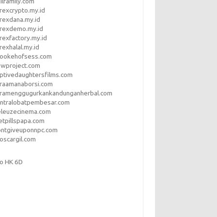
ilfamily.com
rexcrypto.my.id
rexdana.my.id
orexdemo.my.id
rexfactory.my.id
rexhalal.my.id
rookehofsess.com
swproject.com
ptivedaughtersfilms.com
araamanaborsi.com
aramenggugurkankandunganherbal.com
entralobatpembesar.com
eleuzecinema.com
etpillspapa.com
ontgiveuponnpc.com
oscargil.com
to HK 6D