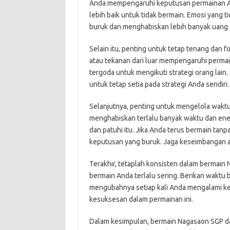
Anda mempengaruhi keputusan permainan An
lebih baik untuk tidak bermain. Emosi yang
buruk dan menghabiskan lebih banyak uang 
Selain itu, penting untuk tetap tenang dan
atau tekanan dari luar mempengaruhi permai
tergoda untuk mengikuti strategi orang lain.
untuk tetap setia pada strategi Anda sendiri.
Selanjutnya, penting untuk mengelola wakt
menghabiskan terlalu banyak waktu dan ener
dan patuhi itu. Jika Anda terus bermain ta
keputusan yang buruk. Jaga keseimbangan a
Terakhir, tetaplah konsisten dalam bermain
bermain Anda terlalu sering. Berikan waktu 
mengubahnya setiap kali Anda mengalami ke
kesuksesan dalam permainan ini.
Dalam kesimpulan, bermain Nagasaon SGP 