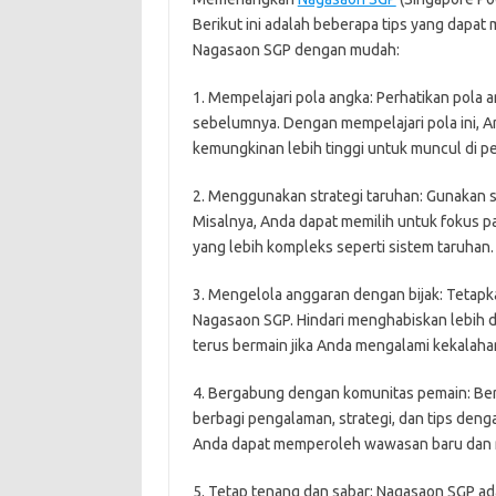
Berikut ini adalah beberapa tips yang da
Nagasaon SGP dengan mudah:
1. Mempelajari pola angka: Perhatikan pola
sebelumnya. Dengan mempelajari pola ini, A
kemungkinan lebih tinggi untuk muncul di p
2. Menggunakan strategi taruhan: Gunakan s
Misalnya, Anda dapat memilih untuk fokus 
yang lebih kompleks seperti sistem taruhan.
3. Mengelola anggaran dengan bijak: Tetap
Nagasaon SGP. Hindari menghabiskan lebih 
terus bermain jika Anda mengalami kekalahan
4. Bergabung dengan komunitas pemain: B
berbagi pengalaman, strategi, dan tips den
Anda dapat memperoleh wawasan baru dan 
5. Tetap tenang dan sabar: Nagasaon SGP ad