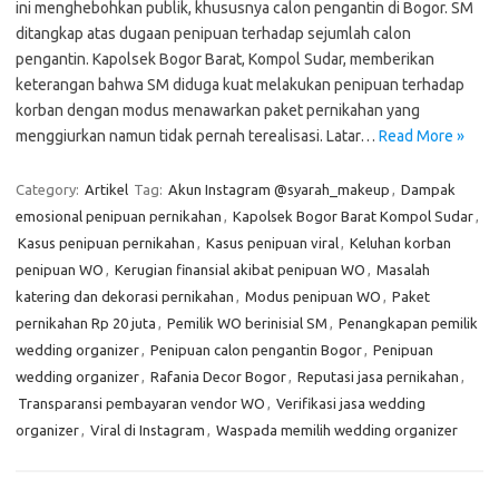
ini menghebohkan publik, khususnya calon pengantin di Bogor. SM
ditangkap atas dugaan penipuan terhadap sejumlah calon
pengantin. Kapolsek Bogor Barat, Kompol Sudar, memberikan
keterangan bahwa SM diduga kuat melakukan penipuan terhadap
korban dengan modus menawarkan paket pernikahan yang
menggiurkan namun tidak pernah terealisasi. Latar…
Read More »
Category:
Artikel
Tag:
Akun Instagram @syarah_makeup
,
Dampak
emosional penipuan pernikahan
,
Kapolsek Bogor Barat Kompol Sudar
,
Kasus penipuan pernikahan
,
Kasus penipuan viral
,
Keluhan korban
penipuan WO
,
Kerugian finansial akibat penipuan WO
,
Masalah
katering dan dekorasi pernikahan
,
Modus penipuan WO
,
Paket
pernikahan Rp 20 juta
,
Pemilik WO berinisial SM
,
Penangkapan pemilik
wedding organizer
,
Penipuan calon pengantin Bogor
,
Penipuan
wedding organizer
,
Rafania Decor Bogor
,
Reputasi jasa pernikahan
,
Transparansi pembayaran vendor WO
,
Verifikasi jasa wedding
organizer
,
Viral di Instagram
,
Waspada memilih wedding organizer