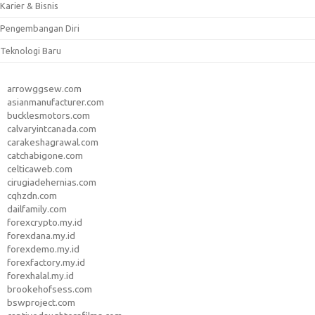
Karier & Bisnis
Pengembangan Diri
Teknologi Baru
arrowggsew.com
asianmanufacturer.com
bucklesmotors.com
calvaryintcanada.com
carakeshagrawal.com
catchabigone.com
celticaweb.com
cirugiadehernias.com
cqhzdn.com
dailfamily.com
forexcrypto.my.id
forexdana.my.id
forexdemo.my.id
forexfactory.my.id
forexhalal.my.id
brookehofsess.com
bswproject.com