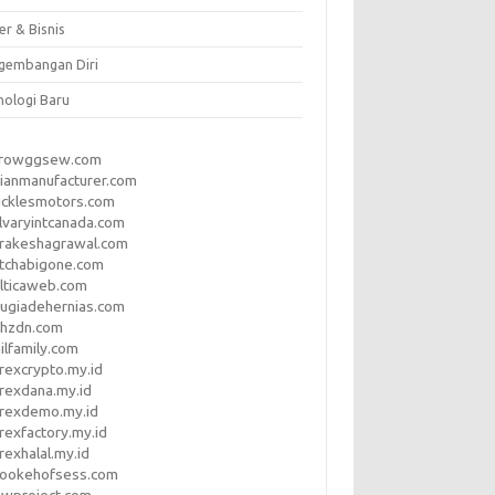
er & Bisnis
gembangan Diri
nologi Baru
rrowggsew.com
ianmanufacturer.com
ucklesmotors.com
lvaryintcanada.com
arakeshagrawal.com
tchabigone.com
lticaweb.com
rugiadehernias.com
qhzdn.com
ilfamily.com
rexcrypto.my.id
rexdana.my.id
orexdemo.my.id
rexfactory.my.id
rexhalal.my.id
rookehofsess.com
swproject.com