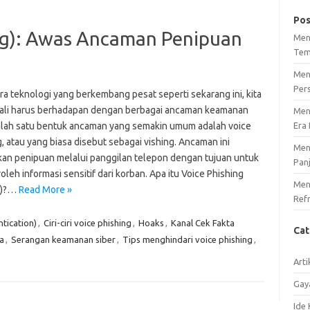
Pos
ing): Awas Ancaman Penipuan
Men
Tem
Men
Per
ra teknologi yang berkembang pesat seperti sekarang ini, kita
kali harus berhadapan dengan berbagai ancaman keamanan
Men
Salah satu bentuk ancaman yang semakin umum adalah voice
Era 
, atau yang biasa disebut sebagai vishing. Ancaman ini
Men
kan penipuan melalui panggilan telepon dengan tujuan untuk
Pan
eh informasi sensitif dari korban. Apa itu Voice Phishing
Meng
g)?…
Read More »
Ref
tication)
,
Ciri-ciri voice phishing
,
Hoaks
,
Kanal Cek Fakta
Ca
a
,
Serangan keamanan siber
,
Tips menghindari voice phishing
,
Arti
Gay
Ide 