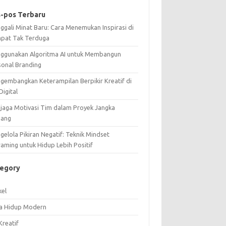
-pos Terbaru
ggali Minat Baru: Cara Menemukan Inspirasi di
pat Tak Terduga
ggunakan Algoritma AI untuk Membangun
sonal Branding
gembangkan Keterampilan Berpikir Kreatif di
Digital
jaga Motivasi Tim dalam Proyek Jangka
jang
elola Pikiran Negatif: Teknik Mindset
raming untuk Hidup Lebih Positif
tegory
kel
a Hidup Modern
Kreatif