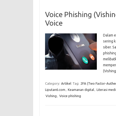
Voice Phishing (Vish
Voice
Dalam e
sering 
siber. 
phishing
melibat
memperol
(Vishin
Category:
Artikel
Tag:
2FA (Two Factor-Authen
Liputan6.com
,
Keamanan digital
,
Literasi medi
Vishing
,
Voice phishing