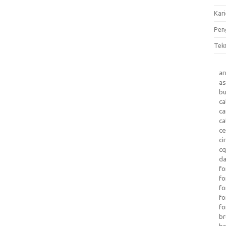
Kari
Pen
Tek
a
as
b
ca
c
ca
ce
ci
c
da
fo
fo
f
fo
fo
b
b