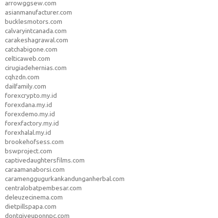
arrowggsew.com
asianmanufacturer.com
bucklesmotors.com
calvaryintcanada.com
carakeshagrawal.com
catchabigone.com
celticaweb.com
cirugiadehernias.com
cqhzdn.com
dailfamily.com
forexcrypto.my.id
forexdana.my.id
forexdemo.my.id
forexfactory.my.id
forexhalal.my.id
brookehofsess.com
bswproject.com
captivedaughtersfilms.com
caraamanaborsi.com
caramenggugurkankandunganherbal.com
centralobatpembesar.com
deleuzecinema.com
dietpillspapa.com
dontgiveuponnpc.com