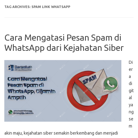
TAG ARCHIVES:
SPAM LINK WHATSAPP
Cara Mengatasi Pesan Spam di
WhatsApp dari Kejahatan Siber
Di
er
a
di
git
al
ya
ng
se
m
akin maju, kejahatan siber semakin berkembang dan menjadi