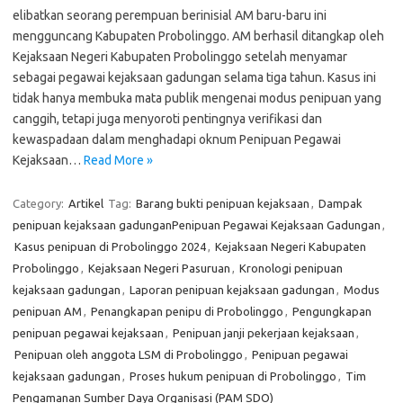
elibatkan seorang perempuan berinisial AM baru-baru ini
mengguncang Kabupaten Probolinggo. AM berhasil ditangkap oleh
Kejaksaan Negeri Kabupaten Probolinggo setelah menyamar
sebagai pegawai kejaksaan gadungan selama tiga tahun. Kasus ini
tidak hanya membuka mata publik mengenai modus penipuan yang
canggih, tetapi juga menyoroti pentingnya verifikasi dan
kewaspadaan dalam menghadapi oknum Penipuan Pegawai
Kejaksaan…
Read More »
Category:
Artikel
Tag:
Barang bukti penipuan kejaksaan
,
Dampak
penipuan kejaksaan gadunganPenipuan Pegawai Kejaksaan Gadungan
,
Kasus penipuan di Probolinggo 2024
,
Kejaksaan Negeri Kabupaten
Probolinggo
,
Kejaksaan Negeri Pasuruan
,
Kronologi penipuan
kejaksaan gadungan
,
Laporan penipuan kejaksaan gadungan
,
Modus
penipuan AM
,
Penangkapan penipu di Probolinggo
,
Pengungkapan
penipuan pegawai kejaksaan
,
Penipuan janji pekerjaan kejaksaan
,
Penipuan oleh anggota LSM di Probolinggo
,
Penipuan pegawai
kejaksaan gadungan
,
Proses hukum penipuan di Probolinggo
,
Tim
Pengamanan Sumber Daya Organisasi (PAM SDO)