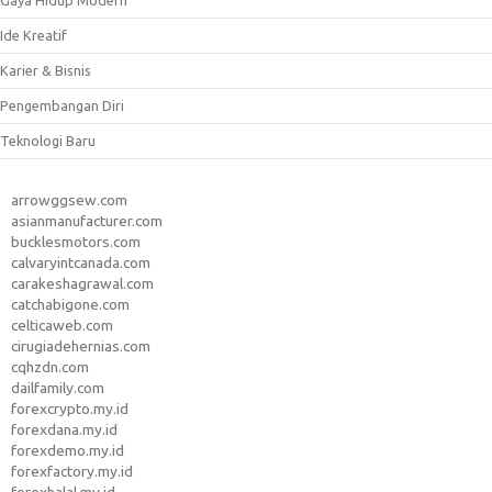
Gaya Hidup Modern
Ide Kreatif
Karier & Bisnis
Pengembangan Diri
Teknologi Baru
arrowggsew.com
asianmanufacturer.com
bucklesmotors.com
calvaryintcanada.com
carakeshagrawal.com
catchabigone.com
celticaweb.com
cirugiadehernias.com
cqhzdn.com
dailfamily.com
forexcrypto.my.id
forexdana.my.id
forexdemo.my.id
forexfactory.my.id