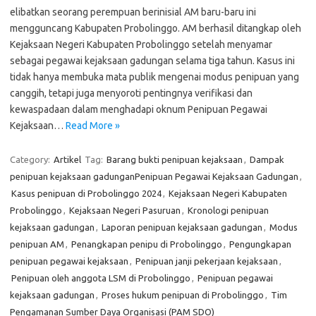
elibatkan seorang perempuan berinisial AM baru-baru ini
mengguncang Kabupaten Probolinggo. AM berhasil ditangkap oleh
Kejaksaan Negeri Kabupaten Probolinggo setelah menyamar
sebagai pegawai kejaksaan gadungan selama tiga tahun. Kasus ini
tidak hanya membuka mata publik mengenai modus penipuan yang
canggih, tetapi juga menyoroti pentingnya verifikasi dan
kewaspadaan dalam menghadapi oknum Penipuan Pegawai
Kejaksaan…
Read More »
Category:
Artikel
Tag:
Barang bukti penipuan kejaksaan
,
Dampak
penipuan kejaksaan gadunganPenipuan Pegawai Kejaksaan Gadungan
,
Kasus penipuan di Probolinggo 2024
,
Kejaksaan Negeri Kabupaten
Probolinggo
,
Kejaksaan Negeri Pasuruan
,
Kronologi penipuan
kejaksaan gadungan
,
Laporan penipuan kejaksaan gadungan
,
Modus
penipuan AM
,
Penangkapan penipu di Probolinggo
,
Pengungkapan
penipuan pegawai kejaksaan
,
Penipuan janji pekerjaan kejaksaan
,
Penipuan oleh anggota LSM di Probolinggo
,
Penipuan pegawai
kejaksaan gadungan
,
Proses hukum penipuan di Probolinggo
,
Tim
Pengamanan Sumber Daya Organisasi (PAM SDO)