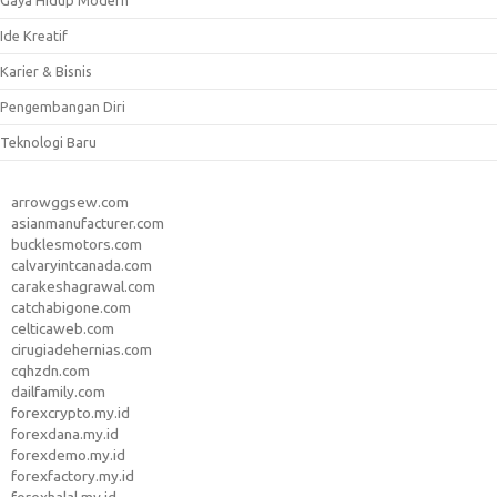
Gaya Hidup Modern
Ide Kreatif
Karier & Bisnis
Pengembangan Diri
Teknologi Baru
arrowggsew.com
asianmanufacturer.com
bucklesmotors.com
calvaryintcanada.com
carakeshagrawal.com
catchabigone.com
celticaweb.com
cirugiadehernias.com
cqhzdn.com
dailfamily.com
forexcrypto.my.id
forexdana.my.id
forexdemo.my.id
forexfactory.my.id