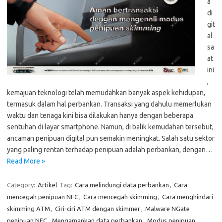
a
di
git
al
sa
at
ini
,
kemajuan teknologi telah memudahkan banyak aspek kehidupan,
termasuk dalam hal perbankan. Transaksi yang dahulu memerlukan
waktu dan tenaga kini bisa dilakukan hanya dengan beberapa
sentuhan di layar smartphone. Namun, di balik kemudahan tersebut,
ancaman penipuan digital pun semakin meningkat. Salah satu sektor
yang paling rentan terhadap penipuan adalah perbankan, dengan…
Read More »
Category:
Artikel
Tag:
Cara melindungi data perbankan
,
Cara
mencegah penipuan NFC
,
Cara mencegah skimming
,
Cara menghindari
skimming ATM
,
Ciri-ciri ATM dengan skimmer
,
Malware NGate
penipuan NFC
,
Mengamankan data perbankan
,
Modus penipuan