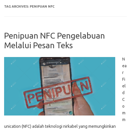
TAG ARCHIVES:
PENIPUAN NFC
Penipuan NFC Pengelabuan
Melalui Pesan Teks
N
ea
r
Fi
el
d
C
o
m
m
unication (NFC) adalah teknologi nirkabel yang memungkinkan