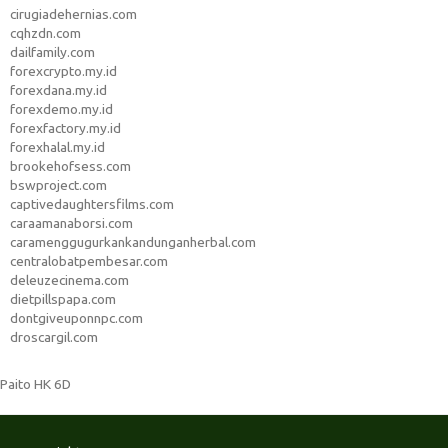
cirugiadehernias.com
cqhzdn.com
dailfamily.com
forexcrypto.my.id
forexdana.my.id
forexdemo.my.id
forexfactory.my.id
forexhalal.my.id
brookehofsess.com
bswproject.com
captivedaughtersfilms.com
caraamanaborsi.com
caramenggugurkankandunganherbal.com
centralobatpembesar.com
deleuzecinema.com
dietpillspapa.com
dontgiveuponnpc.com
droscargil.com
Paito HK 6D