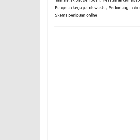
finansial akibat penipuan
,
Kesadaran terhadap
Penipuan kerja paruh waktu
,
Perlindungan diri
Skema penipuan online