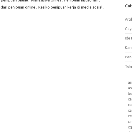
 penipuan online
,
Mahasiswa Unnes
,
Penipuan Instagram
,
Ca
 dari penipuan online
,
Resiko penipuan kerja di media sosial
,
Arti
Gay
Ide 
Kari
Pen
Tek
a
as
b
ca
c
ca
ce
ci
c