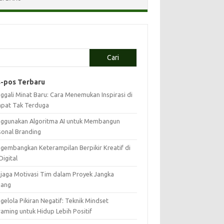
Cari
-pos Terbaru
ggali Minat Baru: Cara Menemukan Inspirasi di
pat Tak Terduga
ggunakan Algoritma AI untuk Membangun
sonal Branding
gembangkan Keterampilan Berpikir Kreatif di
Digital
jaga Motivasi Tim dalam Proyek Jangka
jang
elola Pikiran Negatif: Teknik Mindset
raming untuk Hidup Lebih Positif