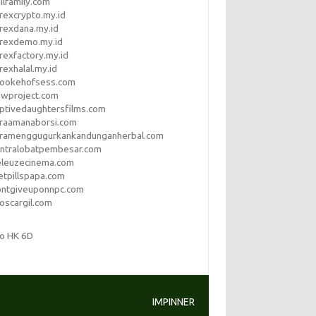
ilfamily.com
rexcrypto.my.id
rexdana.my.id
orexdemo.my.id
rexfactory.my.id
rexhalal.my.id
rookehofsess.com
swproject.com
ptivedaughtersfilms.com
araamanaborsi.com
aramenggugurkankandunganherbal.com
entralobatpembesar.com
eleuzecinema.com
etpillspapa.com
ontgiveuponnpc.com
oscargil.com
to HK 6D
IMPINNER