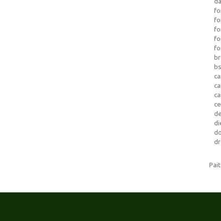
da
fo
fo
f
fo
fo
b
b
ca
c
c
c
d
di
d
dr
Pai