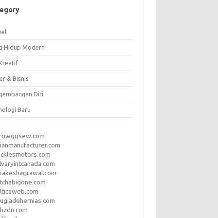
tegory
kel
a Hidup Modern
Kreatif
er & Bisnis
gembangan Diri
nologi Baru
rrowggsew.com
ianmanufacturer.com
ucklesmotors.com
lvaryintcanada.com
arakeshagrawal.com
tchabigone.com
lticaweb.com
rugiadehernias.com
qhzdn.com