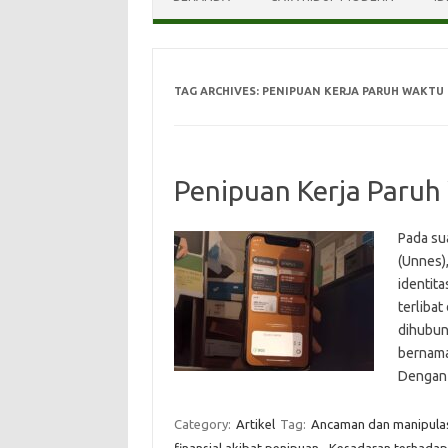
TAG ARCHIVES:
PENIPUAN KERJA PARUH WAKTU
Penipuan Kerja Paru
Pada su
(Unnes)
identit
terliba
dihubun
bernama
Dengan 
Category:
Artikel
Tag:
Ancaman dan manipulas