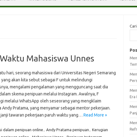
Cari
Pos
h Waktu Mahasiswa Unnes
Men
Tem
atu hari, seorang mahasiswa dari Universitas Negeri Semarang
Men
, yang akan kita sebut sebagai F untuk melindungi
Per
asnya, mengalami pengalaman yang mengguncang saat dia
Men
t dalam skema penipuan melalui Instagram. Awalnya, F
Era 
gi melalui WhatsApp oleh seseorang yang mengklaim
Men
 Andy Pratama, yang menyamar sebagai mentor pekerjaan.
Pan
janji tawaran pekerjaan paruh waktu yang…
Read More »
Meng
Ref
i dalam penipuan online
,
Andy Pratama penipuan
,
Kerugian