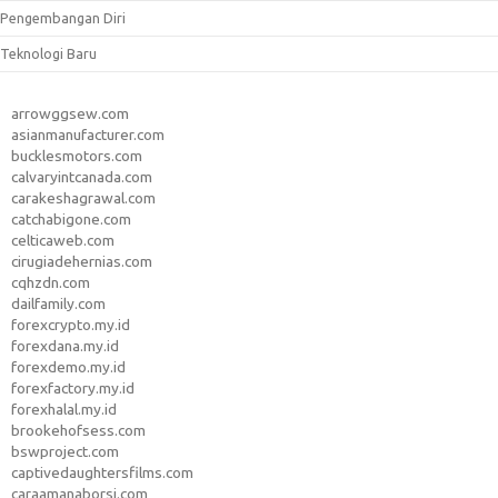
Pengembangan Diri
Teknologi Baru
arrowggsew.com
asianmanufacturer.com
bucklesmotors.com
calvaryintcanada.com
carakeshagrawal.com
catchabigone.com
celticaweb.com
cirugiadehernias.com
cqhzdn.com
dailfamily.com
forexcrypto.my.id
forexdana.my.id
forexdemo.my.id
forexfactory.my.id
forexhalal.my.id
brookehofsess.com
bswproject.com
captivedaughtersfilms.com
caraamanaborsi.com