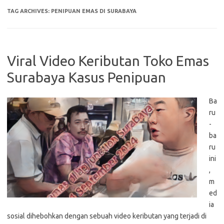
TAG ARCHIVES:
PENIPUAN EMAS DI SURABAYA
Viral Video Keributan Toko Emas
Surabaya Kasus Penipuan
Ba
ru
-
ba
ru
ini
,
m
ed
ia
sosial dihebohkan dengan sebuah video keributan yang terjadi di