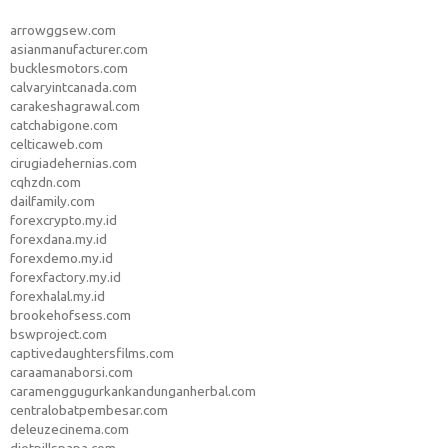
arrowggsew.com
asianmanufacturer.com
bucklesmotors.com
calvaryintcanada.com
carakeshagrawal.com
catchabigone.com
celticaweb.com
cirugiadehernias.com
cqhzdn.com
dailfamily.com
forexcrypto.my.id
forexdana.my.id
forexdemo.my.id
forexfactory.my.id
forexhalal.my.id
brookehofsess.com
bswproject.com
captivedaughtersfilms.com
caraamanaborsi.com
caramenggugurkankandunganherbal.com
centralobatpembesar.com
deleuzecinema.com