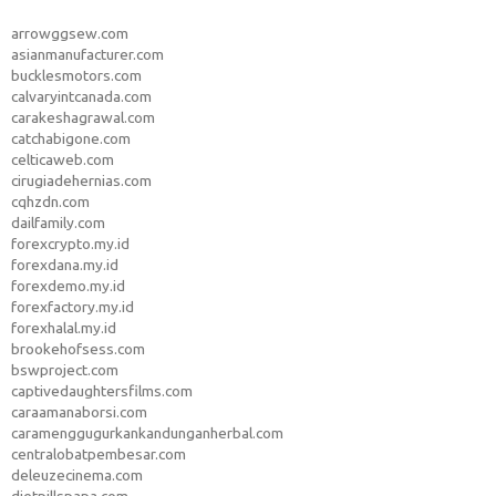
arrowggsew.com
asianmanufacturer.com
bucklesmotors.com
calvaryintcanada.com
carakeshagrawal.com
catchabigone.com
celticaweb.com
cirugiadehernias.com
cqhzdn.com
dailfamily.com
forexcrypto.my.id
forexdana.my.id
forexdemo.my.id
forexfactory.my.id
forexhalal.my.id
brookehofsess.com
bswproject.com
captivedaughtersfilms.com
caraamanaborsi.com
caramenggugurkankandunganherbal.com
centralobatpembesar.com
deleuzecinema.com