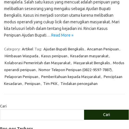
merajalela. Salah satu kasus yang mencuat adalah penipuan yang
melibatkan seseorang yang mengaku sebagai Ajudan Bupati
Bengkalis. Kasus ini menjadi sorotan utama karena melibatkan
modus operandi yang cukup licik dan merugikan masyarakat. Mari
kita telusuri lebih dalam tentang kejadian ini. Rincian Kasus
Penipuan Ajudan Bupati…
Read More »
Category:
Artikel
Tag:
Ajudan Bupati Bengkalis
,
Ancaman Penipuan
,
Himbauan Waspada
,
Kasus penipuan
,
Kesadaran masyarakat
,
Kolaborasi Pemerintah dan Masyarakat
,
Masyarakat Bengkalis
,
Modus
operandi penipuan
,
Nomor Telepon Penipuan (0822-9597-7887)
,
Pelaporan Penipuan
,
Pemberitahuan kepada Masyarakat
,
Penciptaan
Kesadaran
,
Penipuan
,
Tim PKK
,
Tindakan pencegahan
Cari
Cari
Pos-pos Terbaru