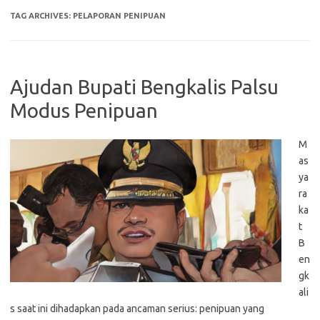
TAG ARCHIVES:
PELAPORAN PENIPUAN
Ajudan Bupati Bengkalis Palsu
Modus Penipuan
M
as
ya
ra
ka
t
B
en
gk
ali
s saat ini dihadapkan pada ancaman serius: penipuan yang