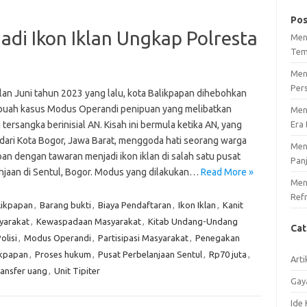
Pos
di Ikon Iklan Ungkap Polresta
Men
Tem
Men
Per
lan Juni tahun 2023 yang lalu, kota Balikpapan dihebohkan
buah kasus Modus Operandi penipuan yang melibatkan
Men
tersangka berinisial AN. Kisah ini bermula ketika AN, yang
Era 
 dari Kota Bogor, Jawa Barat, menggoda hati seorang warga
Men
an dengan tawaran menjadi ikon iklan di salah satu pusat
Pan
njaan di Sentul, Bogor. Modus yang dilakukan…
Read More »
Meng
Ref
likpapan
,
Barang bukti
,
Biaya Pendaftaran
,
Ikon Iklan
,
Kanit
yarakat
,
Kewaspadaan Masyarakat
,
Kitab Undang-Undang
Ca
olisi
,
Modus Operandi
,
Partisipasi Masyarakat
,
Penegakan
ikpapan
,
Proses hukum
,
Pusat Perbelanjaan Sentul
,
Rp70 juta
,
Arti
ansfer uang
,
Unit Tipiter
Gay
Ide 