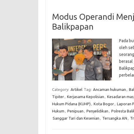
Modus Operandi Menja
Balikpapan
Pada bu
oleh se
seorang 
berasal
Balikpap
perbela
Category:
Artikel
Tag:
Ancaman hukuman
,
Ba
Tipiter
,
Kerjasama Kepolisian
,
Kesadaran mas
Hukum Pidana (KUHP)
,
Kota Bogor
,
Laporan P
Hukum
,
Penipuan
,
Penyelidikan
,
Polresta Bal
Sanggar Tari dan Kesenian
,
Tersangka AN
,
Tr