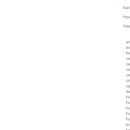
Kari
Pen
Tek
a
as
b
ca
c
ca
ce
ci
c
da
fo
fo
f
fo
fo
b
b