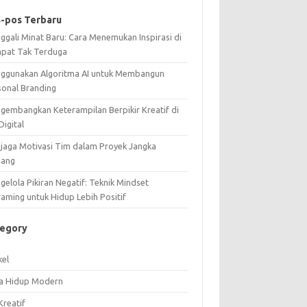
-pos Terbaru
ggali Minat Baru: Cara Menemukan Inspirasi di
pat Tak Terduga
ggunakan Algoritma AI untuk Membangun
sonal Branding
gembangkan Keterampilan Berpikir Kreatif di
Digital
jaga Motivasi Tim dalam Proyek Jangka
jang
elola Pikiran Negatif: Teknik Mindset
raming untuk Hidup Lebih Positif
tegory
kel
a Hidup Modern
Kreatif