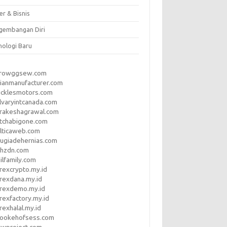
er & Bisnis
gembangan Diri
nologi Baru
rrowggsew.com
ianmanufacturer.com
ucklesmotors.com
lvaryintcanada.com
arakeshagrawal.com
tchabigone.com
lticaweb.com
rugiadehernias.com
qhzdn.com
ilfamily.com
rexcrypto.my.id
rexdana.my.id
orexdemo.my.id
rexfactory.my.id
rexhalal.my.id
rookehofsess.com
swproject.com