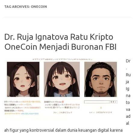
TAG ARCHIVES:
ONECOIN
Dr. Ruja Ignatova Ratu Kripto
OneCoin Menjadi Buronan FBI
Dr
.
Ru
ja
Ig
na
to
va
ad
al
ah figur yang kontroversial dalam dunia keuangan digital karena