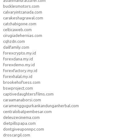
asianmanufacturer.com
bucklesmotors.com
calvaryintcanada.com
carakeshagrawal.com
catchabigone.com
celticaweb.com
cirugiadehernias.com
cqhzdn.com
dailfamily.com
forexcrypto.my.id
forexdana.my.id
forexdemo.my.id
forexfactory.my.id
forexhalal.my.id
brookehofsess.com
bswproject.com
captivedaughtersfilms.com
caraamanaborsi.com
caramenggugurkankandunganherbal.com
centralobatpembesar.com
deleuzecinema.com
dietpillspapa.com
dontgiveuponnpc.com
droscargil.com