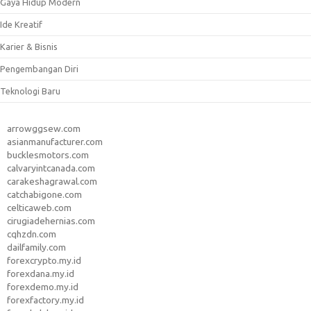
Gaya Hidup Modern
Ide Kreatif
Karier & Bisnis
Pengembangan Diri
Teknologi Baru
arrowggsew.com
asianmanufacturer.com
bucklesmotors.com
calvaryintcanada.com
carakeshagrawal.com
catchabigone.com
celticaweb.com
cirugiadehernias.com
cqhzdn.com
dailfamily.com
forexcrypto.my.id
forexdana.my.id
forexdemo.my.id
forexfactory.my.id