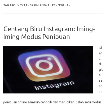
TAG ARCHIVES:
LANGKAH-LANGKAH PENCEGAHAN
Centang Biru Instagram: Iming-
Iming Modus Penipuan
Di
er
a
di
git
al
sa
at
ini
,
penipuan online semakin canggih dan merugikan. Salah satu modus