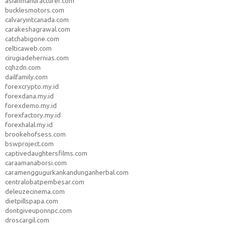
asianmanufacturer.com
bucklesmotors.com
calvaryintcanada.com
carakeshagrawal.com
catchabigone.com
celticaweb.com
cirugiadehernias.com
cqhzdn.com
dailfamily.com
forexcrypto.my.id
forexdana.my.id
forexdemo.my.id
forexfactory.my.id
forexhalal.my.id
brookehofsess.com
bswproject.com
captivedaughtersfilms.com
caraamanaborsi.com
caramenggugurkankandunganherbal.com
centralobatpembesar.com
deleuzecinema.com
dietpillspapa.com
dontgiveuponnpc.com
droscargil.com