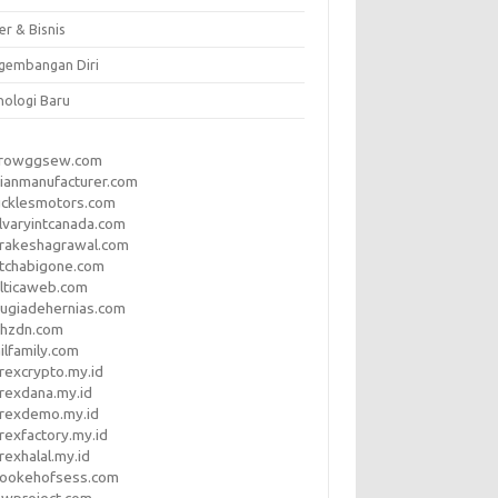
er & Bisnis
gembangan Diri
nologi Baru
rrowggsew.com
ianmanufacturer.com
ucklesmotors.com
lvaryintcanada.com
arakeshagrawal.com
tchabigone.com
lticaweb.com
rugiadehernias.com
qhzdn.com
ilfamily.com
rexcrypto.my.id
rexdana.my.id
orexdemo.my.id
rexfactory.my.id
rexhalal.my.id
rookehofsess.com
swproject.com