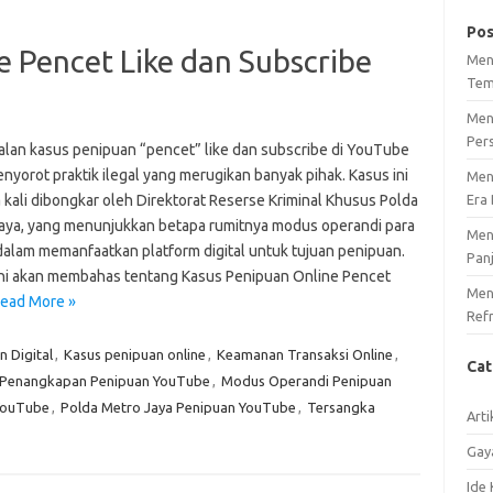
Pos
 Pencet Like dan Subscribe
Men
Tem
Men
Per
lan kasus penipuan “pencet” like dan subscribe di YouTube
nyorot praktik ilegal yang merugikan banyak pihak. Kasus ini
Men
 kali dibongkar oleh Direktorat Reserse Kriminal Khusus Polda
Era 
aya, yang menunjukkan betapa rumitnya modus operandi para
Men
dalam memanfaatkan platform digital untuk tujuan penipuan.
Pan
 ini akan membahas tentang Kasus Penipuan Online Pencet
Meng
ead More »
Ref
 Digital
,
Kasus penipuan online
,
Keamanan Transaksi Online
,
Ca
 Penangkapan Penipuan YouTube
,
Modus Operandi Penipuan
YouTube
,
Polda Metro Jaya Penipuan YouTube
,
Tersangka
Arti
Gay
Ide 