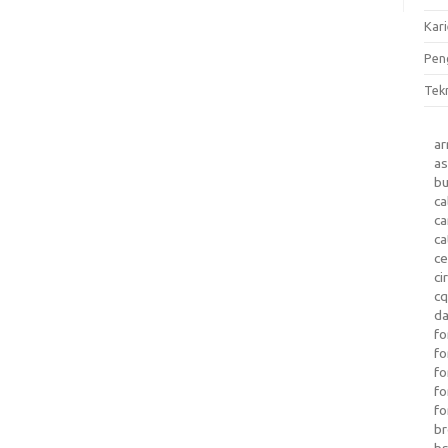
Kari
Pen
Tek
a
as
b
ca
c
ca
ce
ci
c
da
fo
fo
f
fo
fo
b
b