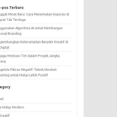
-pos Terbaru
ggali Minat Baru: Cara Menemukan Inspirasi di
pat Tak Terduga
ggunakan Algoritma AI untuk Membangun
sonal Branding
gembangkan Keterampilan Berpikir Kreatif di
Digital
jaga Motivasi Tim dalam Proyek Jangka
jang
elola Pikiran Negatif: Teknik Mindset
raming untuk Hidup Lebih Positif
tegory
kel
a Hidup Modern
Kreatif