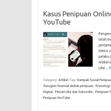
Kasus Penipuan Online
YouTube
Pengena
telah me
pertama
Metro J
pelaku 
Artikel
Like…
R
Category:
Artikel
Tag:
Dampak Sosial Penipuan
Kerugian finansial akibat penipuan
,
Kronologi
Digital
,
Pencet Like dan Subscribe
,
Penipuan 
Penipuan YouTube