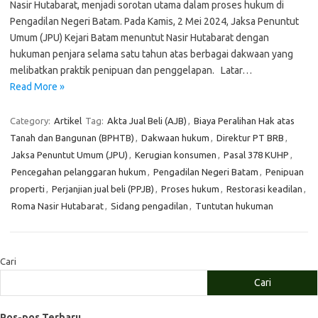
Nasir Hutabarat, menjadi sorotan utama dalam proses hukum di
Pengadilan Negeri Batam. Pada Kamis, 2 Mei 2024, Jaksa Penuntut
Umum (JPU) Kejari Batam menuntut Nasir Hutabarat dengan
hukuman penjara selama satu tahun atas berbagai dakwaan yang
melibatkan praktik penipuan dan penggelapan. Latar…
Read More »
Category:
Artikel
Tag:
Akta Jual Beli (AJB)
,
Biaya Peralihan Hak atas
Tanah dan Bangunan (BPHTB)
,
Dakwaan hukum
,
Direktur PT BRB
,
Jaksa Penuntut Umum (JPU)
,
Kerugian konsumen
,
Pasal 378 KUHP
,
Pencegahan pelanggaran hukum
,
Pengadilan Negeri Batam
,
Penipuan
properti
,
Perjanjian jual beli (PPJB)
,
Proses hukum
,
Restorasi keadilan
,
Roma Nasir Hutabarat
,
Sidang pengadilan
,
Tuntutan hukuman
Cari
Cari
Pos-pos Terbaru