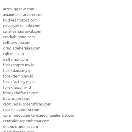
arrowggsew.com
asianmanufacturer.com
bucklesmotors.com
calvaryintcanada.com
carakeshagrawal.com
catchabigone.com
celticaweb.com
cirugiadehernias.com
cqhzdn.com
dailfamily.com
forexcrypto.my.id
forexdana.my.id
forexdemo.my.id
forexfactory.my.id
forexhalal.my.id
brookehofsess.com
bswproject.com
captivedaughtersfilms.com
caraamanaborsi.com
caramenggugurkankandunganherbal.com
centralobatpembesar.com
deleuzecinema.com