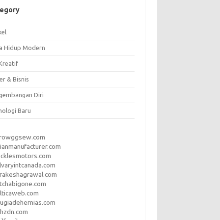
tegory
kel
a Hidup Modern
Kreatif
er & Bisnis
gembangan Diri
nologi Baru
rrowggsew.com
ianmanufacturer.com
ucklesmotors.com
lvaryintcanada.com
arakeshagrawal.com
tchabigone.com
lticaweb.com
rugiadehernias.com
qhzdn.com