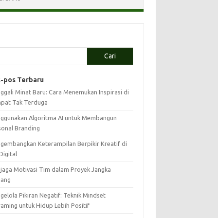
Cari
-pos Terbaru
ggali Minat Baru: Cara Menemukan Inspirasi di
pat Tak Terduga
ggunakan Algoritma AI untuk Membangun
sonal Branding
gembangkan Keterampilan Berpikir Kreatif di
Digital
jaga Motivasi Tim dalam Proyek Jangka
jang
elola Pikiran Negatif: Teknik Mindset
raming untuk Hidup Lebih Positif