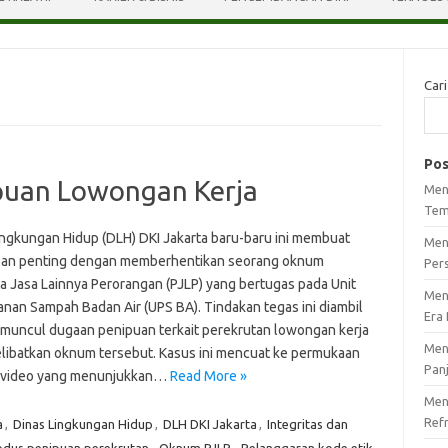
Cari
Pos
puan Lowongan Kerja
Men
Tem
ingkungan Hidup (DLH) DKI Jakarta baru-baru ini membuat
Men
an penting dengan memberhentikan seorang oknum
Per
a Jasa Lainnya Perorangan (PJLP) yang bertugas pada Unit
Men
nan Sampah Badan Air (UPS BA). Tindakan tegas ini diambil
Era 
 muncul dugaan penipuan terkait perekrutan lowongan kerja
Men
libatkan oknum tersebut. Kasus ini mencuat ke permukaan
Pan
 video yang menunjukkan…
Read More »
Meng
Ref
a
,
Dinas Lingkungan Hidup
,
DLH DKI Jakarta
,
Integritas dan