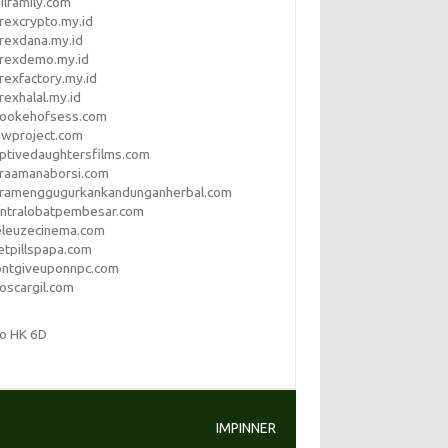
ilfamily.com
rexcrypto.my.id
rexdana.my.id
orexdemo.my.id
rexfactory.my.id
rexhalal.my.id
rookehofsess.com
swproject.com
ptivedaughtersfilms.com
araamanaborsi.com
aramenggugurkankandunganherbal.com
entralobatpembesar.com
eleuzecinema.com
etpillspapa.com
ontgiveuponnpc.com
oscargil.com
to HK 6D
IMPINNER