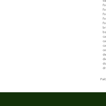
da
fo
fo
f
fo
fo
b
b
ca
c
c
c
d
di
d
dr
Pai