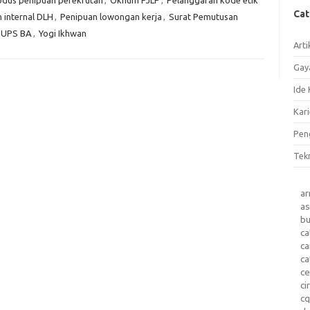
dus penipuan perekrutan
,
Oknum PJLP
,
Pelanggaran kode etik
Ca
internal DLH
,
Penipuan lowongan kerja
,
Surat Pemutusan
UPS BA
,
Yogi Ikhwan
Arti
Gay
Ide 
Kari
Pen
Tek
a
as
b
ca
c
ca
ce
ci
c