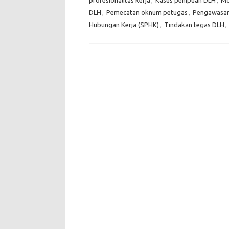
profesionalitas kerja
,
Kasus penipuan DLH
,
Mo
DLH
,
Pemecatan oknum petugas
,
Pengawasan 
Hubungan Kerja (SPHK)
,
Tindakan tegas DLH
,