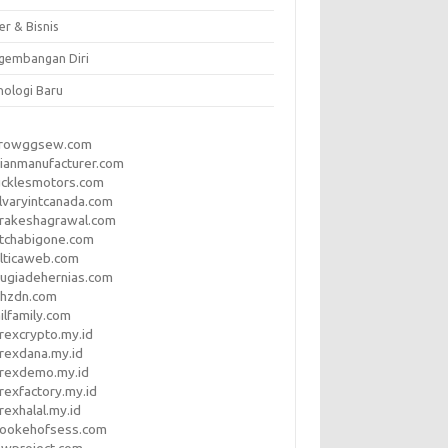
er & Bisnis
gembangan Diri
nologi Baru
rrowggsew.com
ianmanufacturer.com
ucklesmotors.com
lvaryintcanada.com
arakeshagrawal.com
tchabigone.com
lticaweb.com
rugiadehernias.com
qhzdn.com
ilfamily.com
rexcrypto.my.id
rexdana.my.id
orexdemo.my.id
rexfactory.my.id
rexhalal.my.id
rookehofsess.com
swproject.com