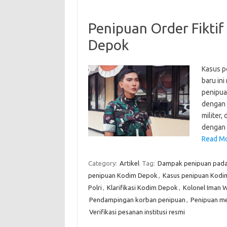
Penipuan Order Fikti
Depok
Kasus p
baru in
penipua
dengan 
militer,
dengan 
Read Mo
Category:
Artikel
Tag:
Dampak penipuan pada 
penipuan Kodim Depok
,
Kasus penipuan Kodi
Polri
,
Klarifikasi Kodim Depok
,
Kolonel Iman W
Pendampingan korban penipuan
,
Penipuan m
Verifikasi pesanan institusi resmi