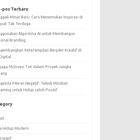
-pos Terbaru
ggali Minat Baru: Cara Menemukan Inspirasi di
pat Tak Terduga
ggunakan Algoritma AI untuk Membangun
sonal Branding
gembangkan Keterampilan Berpikir Kreatif di
Digital
jaga Motivasi Tim dalam Proyek Jangka
jang
elola Pikiran Negatif: Teknik Mindset
raming untuk Hidup Lebih Positif
tegory
kel
a Hidup Modern
Kreatif