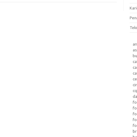
Kari
Pen
Tek
a
as
b
ca
c
ca
ce
ci
c
da
fo
fo
f
fo
fo
b
b