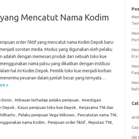
Pos
f yang Mencatut Nama Kodim
Men
Tem
Men
Per
enipuan order fiktif yang mencatut nama Kodim Depok baru-
i menjadi sorotan media. Modus yang digunakan oleh pelaku
Men
n adalah dengan memesan produk dari sebuah toko kue
Era 
menggunakan nama palsu yang dikaitkan dengan institusi
Men
 dalam hal ini Kodim Depok. Pemilik toko kue menjadi korban
Pan
menerima pesanan dalam jumlah besar yang ternyata…
Meng
re »
Ref
bisnis
,
Imbauan terhadap pelaku penipuan
,
Investigasi
Ca
m Depok
,
Kasus penipuan toko kue Depok
,
Kerjasama TNI dan
idhiarto
,
Pelaku penipuan Vega Wibowo
,
Pencatutan nama TNI
,
Arti
enggunakan nama Kodim
,
Penipuan order fiktif
,
Reputasi TNI
,
Gay
Ide 