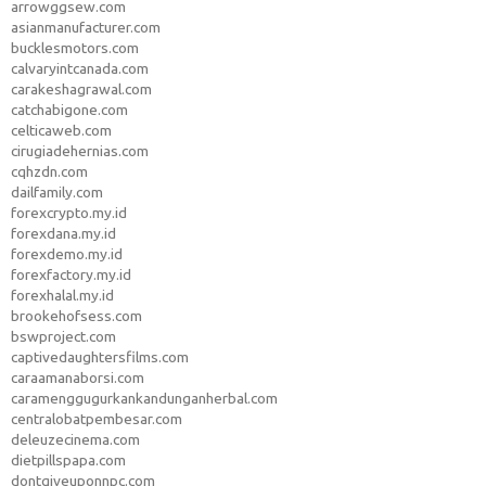
arrowggsew.com
asianmanufacturer.com
bucklesmotors.com
calvaryintcanada.com
carakeshagrawal.com
catchabigone.com
celticaweb.com
cirugiadehernias.com
cqhzdn.com
dailfamily.com
forexcrypto.my.id
forexdana.my.id
forexdemo.my.id
forexfactory.my.id
forexhalal.my.id
brookehofsess.com
bswproject.com
captivedaughtersfilms.com
caraamanaborsi.com
caramenggugurkankandunganherbal.com
centralobatpembesar.com
deleuzecinema.com
dietpillspapa.com
dontgiveuponnpc.com