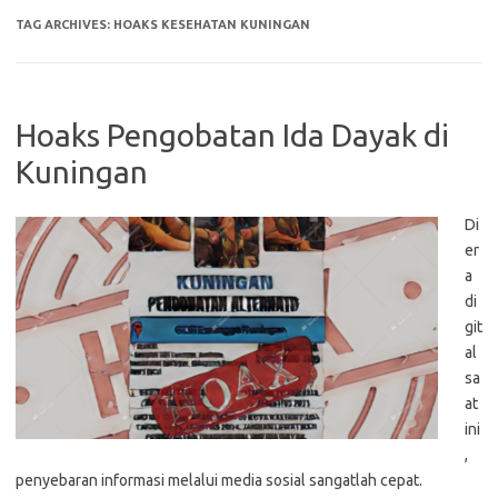
TAG ARCHIVES:
HOAKS KESEHATAN KUNINGAN
Hoaks Pengobatan Ida Dayak di
Kuningan
Di
er
a
di
git
al
sa
at
ini
,
penyebaran informasi melalui media sosial sangatlah cepat.