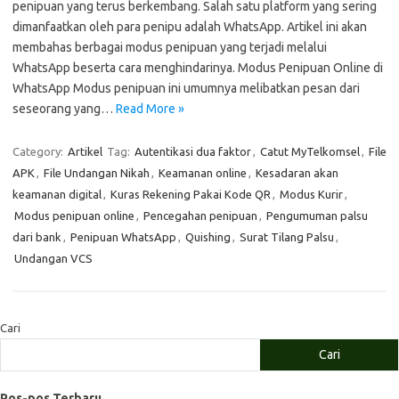
penipuan yang terus berkembang. Salah satu platform yang sering
dimanfaatkan oleh para penipu adalah WhatsApp. Artikel ini akan
membahas berbagai modus penipuan yang terjadi melalui
WhatsApp beserta cara menghindarinya. Modus Penipuan Online di
WhatsApp Modus penipuan ini umumnya melibatkan pesan dari
seseorang yang…
Read More »
Category:
Artikel
Tag:
Autentikasi dua faktor
,
Catut MyTelkomsel
,
File
APK
,
File Undangan Nikah
,
Keamanan online
,
Kesadaran akan
keamanan digital
,
Kuras Rekening Pakai Kode QR
,
Modus Kurir
,
Modus penipuan online
,
Pencegahan penipuan
,
Pengumuman palsu
dari bank
,
Penipuan WhatsApp
,
Quishing
,
Surat Tilang Palsu
,
Undangan VCS
Cari
Cari
Pos-pos Terbaru