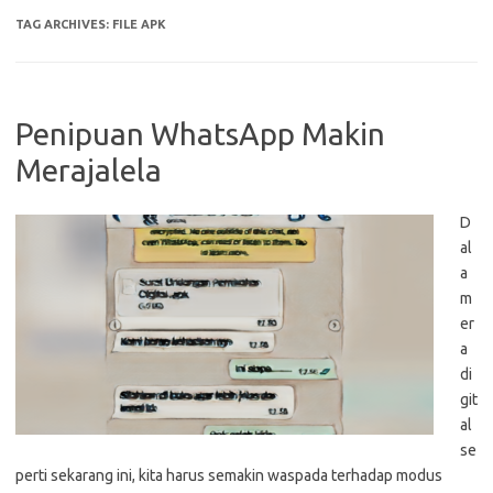
TAG ARCHIVES:
FILE APK
Penipuan WhatsApp Makin
Merajalela
D
al
a
m
er
a
di
git
al
se
perti sekarang ini, kita harus semakin waspada terhadap modus