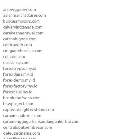
arrowggsew.com
asianmanufacturer.com
bucklesmotors.com
calvaryintcanada.com
carakeshagrawal.com
catchabigone.com
celticaweb.com
cirugiadehernias.com
cqhzdn.com
dailfamily.com
forexcrypto.my.id
forexdana.my.id
forexdemo.my.id
forexfactory.my.id
forexhalal.my.id
brookehofsess.com
bswproject.com
captivedaughtersfilms.com
caraamanaborsi.com
caramenggugurkankandunganherbal.com
centralobatpembesar.com
deleuzecinema.com