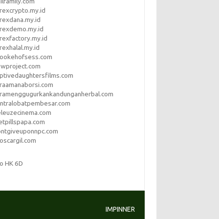
ilfamily.com
rexcrypto.my.id
rexdana.my.id
orexdemo.my.id
rexfactory.my.id
rexhalal.my.id
rookehofsess.com
swproject.com
ptivedaughtersfilms.com
araamanaborsi.com
aramenggugurkankandunganherbal.com
entralobatpembesar.com
eleuzecinema.com
etpillspapa.com
ontgiveuponnpc.com
oscargil.com
to HK 6D
IMPINNER