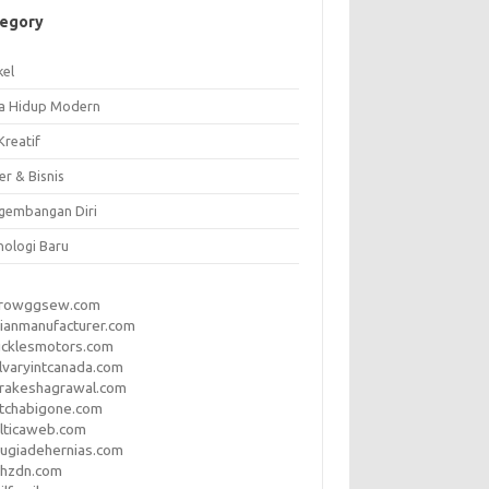
tegory
kel
a Hidup Modern
Kreatif
er & Bisnis
gembangan Diri
nologi Baru
rrowggsew.com
ianmanufacturer.com
ucklesmotors.com
lvaryintcanada.com
arakeshagrawal.com
tchabigone.com
lticaweb.com
rugiadehernias.com
qhzdn.com