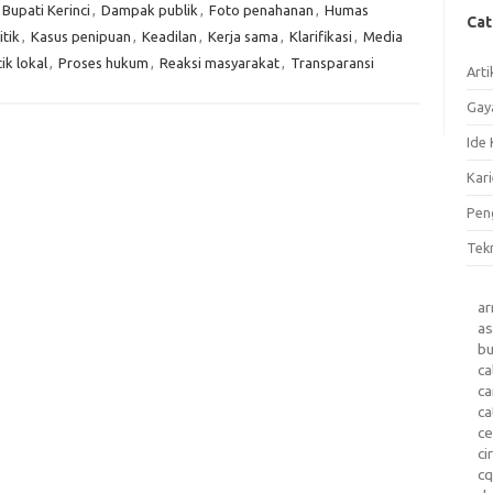
Bupati Kerinci
,
Dampak publik
,
Foto penahanan
,
Humas
Ca
itik
,
Kasus penipuan
,
Keadilan
,
Kerja sama
,
Klarifikasi
,
Media
tik lokal
,
Proses hukum
,
Reaksi masyarakat
,
Transparansi
Arti
Gay
Ide 
Kari
Pen
Tek
a
as
b
ca
c
ca
ce
ci
c