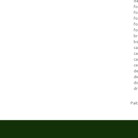
da
fo
fo
f
fo
fo
b
b
ca
c
c
c
d
di
d
dr
Pai