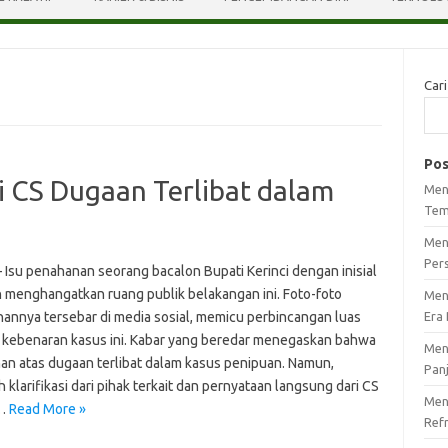
Cari
Pos
i CS Dugaan Terlibat dalam
Men
Tem
Men
Per
– Isu penahanan seorang bacalon Bupati Kerinci dengan inisial
h menghangatkan ruang publik belakangan ini. Foto-foto
Men
annya tersebar di media sosial, memicu perbincangan luas
Era 
 kebenaran kasus ini. Kabar yang beredar menegaskan bahwa
Men
han atas dugaan terlibat dalam kasus penipuan. Namun,
Pan
 klarifikasi dari pihak terkait dan pernyataan langsung dari CS
Meng
i…
Read More »
Ref