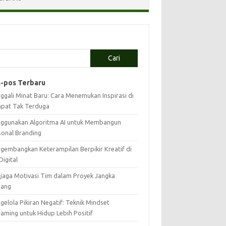
Cari
-pos Terbaru
ggali Minat Baru: Cara Menemukan Inspirasi di
pat Tak Terduga
ggunakan Algoritma AI untuk Membangun
sonal Branding
gembangkan Keterampilan Berpikir Kreatif di
Digital
jaga Motivasi Tim dalam Proyek Jangka
jang
elola Pikiran Negatif: Teknik Mindset
raming untuk Hidup Lebih Positif