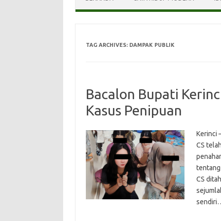
TAG ARCHIVES:
DAMPAK PUBLIK
Bacalon Bupati Kerinc
Kasus Penipuan
Kerinci 
CS tela
penahan
tentang
CS dita
sejumlah
sendir