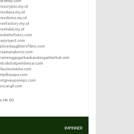
ilfamily.com
rexcrypto.my.id
rexdana.my.id
orexdemo.my.id
rexfactory.my.id
rexhalal.my.id
rookehofsess.com
swproject.com
ptivedaughtersfilms.com
araamanaborsi.com
aramenggugurkankandunganherbal.com
entralobatpembesar.com
eleuzecinema.com
etpillspapa.com
ontgiveuponnpc.com
oscargil.com
to HK 6D
IMPINNER