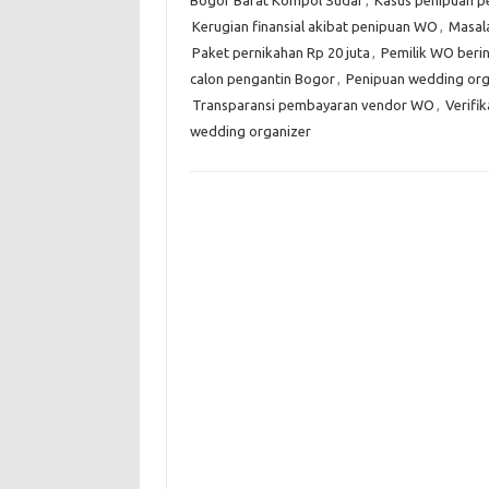
Bogor Barat Kompol Sudar
,
Kasus penipuan p
Kerugian finansial akibat penipuan WO
,
Masala
Paket pernikahan Rp 20 juta
,
Pemilik WO berin
calon pengantin Bogor
,
Penipuan wedding org
Transparansi pembayaran vendor WO
,
Verifi
wedding organizer