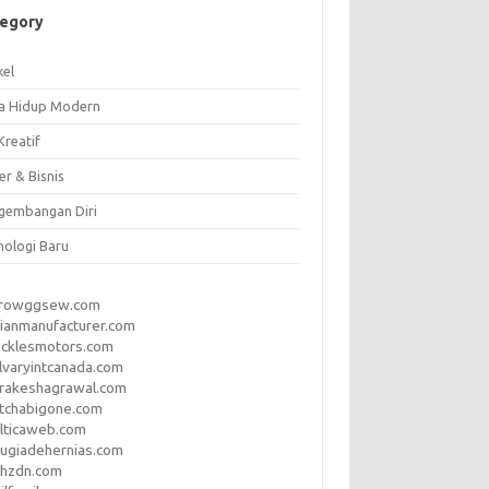
tegory
kel
a Hidup Modern
Kreatif
er & Bisnis
gembangan Diri
nologi Baru
rrowggsew.com
ianmanufacturer.com
ucklesmotors.com
lvaryintcanada.com
arakeshagrawal.com
tchabigone.com
lticaweb.com
rugiadehernias.com
qhzdn.com