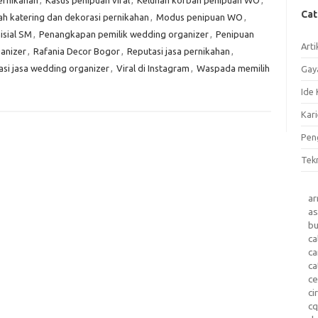
ernikahan
,
Kasus penipuan viral
,
Keluhan korban penipuan WO
,
Ca
h katering dan dekorasi pernikahan
,
Modus penipuan WO
,
isial SM
,
Penangkapan pemilik wedding organizer
,
Penipuan
Arti
anizer
,
Rafania Decor Bogor
,
Reputasi jasa pernikahan
,
kasi jasa wedding organizer
,
Viral di Instagram
,
Waspada memilih
Gay
Ide 
Kari
Pen
Tek
a
as
b
ca
c
ca
ce
ci
c