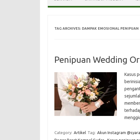
TAG ARCHIVES:
DAMPAK EMOSIONAL PENIPUAN
Penipuan Wedding Org
Kasus p
berinis
pengant
sejumla
memberi
terhada
menggiu
Category:
Artikel
Tag:
Akun Instagram @syar