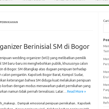
Cari
 PERNIKAHAN
Pos
anizer Berinisial SM di Bogor
Men
Tem
enipuan wedding organizer (WO) yang melibatkan pemilik
Men
ial SM baru-baru ini menghebohkan publik, khususnya calon
Per
in di Bogor. SM ditangkap atas dugaan penipuan terhadap
Men
h calon pengantin. Kapolsek Bogor Barat, Kompol Sudar,
Era 
kan keterangan bahwa SM diduga kuat melakukan penipuan
Men
p korban dengan modus menawarkan paket pernikahan yang
Pan
rkan namun tidak pernah terealisasi. Latar…
Read More »
Meng
Ref
ah_makeup
,
Dampak emosional penipuan pernikahan
,
Kapolsek