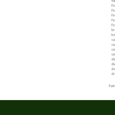
da
fo
fo
f
fo
fo
b
b
ca
c
c
c
d
di
d
dr
Pai