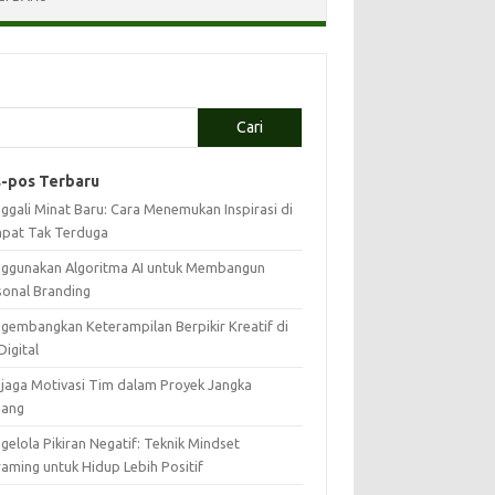
Cari
-pos Terbaru
ggali Minat Baru: Cara Menemukan Inspirasi di
pat Tak Terduga
ggunakan Algoritma AI untuk Membangun
sonal Branding
gembangkan Keterampilan Berpikir Kreatif di
Digital
jaga Motivasi Tim dalam Proyek Jangka
jang
elola Pikiran Negatif: Teknik Mindset
raming untuk Hidup Lebih Positif