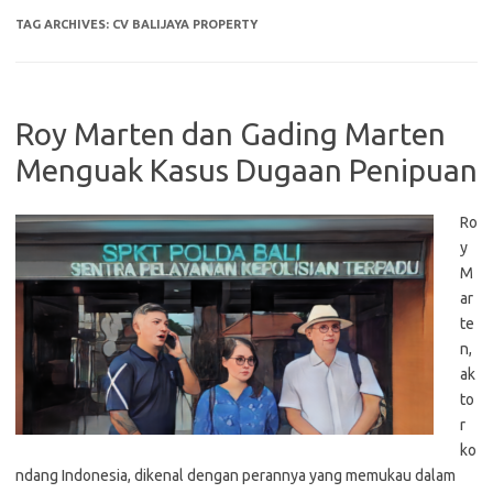
TAG ARCHIVES:
CV BALIJAYA PROPERTY
Roy Marten dan Gading Marten
Menguak Kasus Dugaan Penipuan
Ro
y
M
ar
te
n,
ak
to
r
ko
ndang Indonesia, dikenal dengan perannya yang memukau dalam