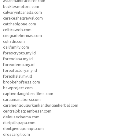
asianmanufacturer.com
bucklesmotors.com
calvaryintcanada.com
carakeshagrawal.com
catchabigone.com
celticaweb.com
cirugiadehernias.com
cqhzdn.com
dailfamily.com
forexcrypto.my.id
forexdana.my.id
forexdemo.my.id
forexfactory.my.id
forexhalal.my.id
brookehofsess.com
bswproject.com
captivedaughtersfilms.com
caraamanaborsi.com
caramenggugurkankandunganherbal.com
centralobatpembesar.com
deleuzecinema.com
dietpillspapa.com
dontgiveuponnpc.com
droscargil.com