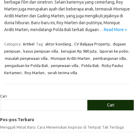
berbagai film dan sinetron. Selain kariernya yang cemerlang, Roy
Marten juga merupakan ayah dari beberapa anak, termasuk Monique
Arditi Marten dan Gading Marten, yang juga mengikuti jejaknya di
dunia hiburan. Baru-baru ini, Roy Marten dan putrinya, Monique
Arditi Marten, mendatangi Polda Bali terkait dugaan…
Read More »
Category:
Artikel
Tag:
aktor kondang
,
CV Balijaya Property
,
dugaan
penipuan
,
kasus penipuan villa
,
kerugian Rp 980 juta
,
laporan ke polisi
,
masalah penyewaan villa
,
Monique Arditi Marten
,
pembangunan villa
,
pengaduan ke Polda Bali
,
penyewaan villa
,
Polda Bali
,
Rizky Paulus
Kertameri
,
Roy Marten
,
serah terima villa
Cari
Cari
Pos-pos Terbaru
Menggali Minat Baru: Cara Menemukan Inspirasi di Tempat Tak Terduga