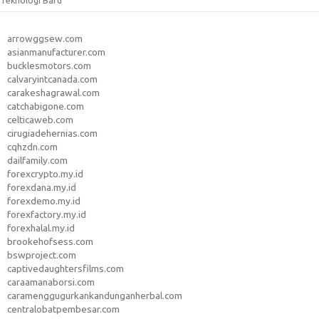
Teknologi Baru
arrowggsew.com
asianmanufacturer.com
bucklesmotors.com
calvaryintcanada.com
carakeshagrawal.com
catchabigone.com
celticaweb.com
cirugiadehernias.com
cqhzdn.com
dailfamily.com
forexcrypto.my.id
forexdana.my.id
forexdemo.my.id
forexfactory.my.id
forexhalal.my.id
brookehofsess.com
bswproject.com
captivedaughtersfilms.com
caraamanaborsi.com
caramenggugurkankandunganherbal.com
centralobatpembesar.com