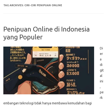
TAG ARCHIVES:
CIRI-CIRI PENIPUAN ONLINE
Penipuan Online di Indonesia
yang Populer
Di
er
a
di
git
al
ini
,
pe
rk
embangan teknologi tidak hanya membawa kemudahan bagi