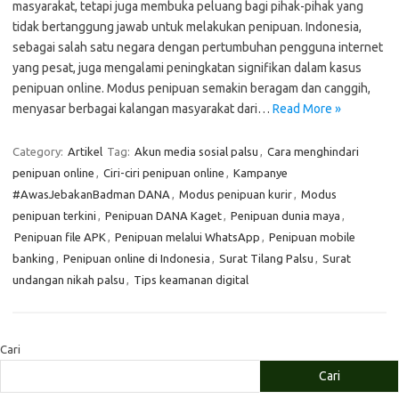
masyarakat, tetapi juga membuka peluang bagi pihak-pihak yang
tidak bertanggung jawab untuk melakukan penipuan. Indonesia,
sebagai salah satu negara dengan pertumbuhan pengguna internet
yang pesat, juga mengalami peningkatan signifikan dalam kasus
penipuan online. Modus penipuan semakin beragam dan canggih,
menyasar berbagai kalangan masyarakat dari…
Read More »
Category:
Artikel
Tag:
Akun media sosial palsu
,
Cara menghindari
penipuan online
,
Ciri-ciri penipuan online
,
Kampanye
#AwasJebakanBadman DANA
,
Modus penipuan kurir
,
Modus
penipuan terkini
,
Penipuan DANA Kaget
,
Penipuan dunia maya
,
Penipuan file APK
,
Penipuan melalui WhatsApp
,
Penipuan mobile
banking
,
Penipuan online di Indonesia
,
Surat Tilang Palsu
,
Surat
undangan nikah palsu
,
Tips keamanan digital
Cari
Cari